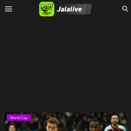
Home
World Cup