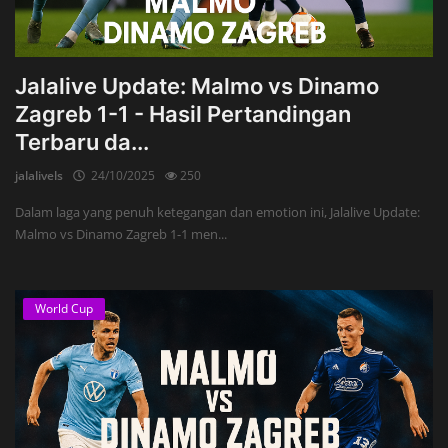
Jalalive Update: Malmo vs Dinamo
Zagreb 1-1 - Hasil Pertandingan
Terbaru da...
jalalivels
24/10/2025
250
Dalam laga yang penuh ketegangan dan emotion ini, Jalalive Update:
Malmo vs Dinamo Zagreb 1-1 men...
World Cup