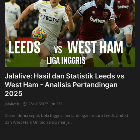
Jalalive: Hasil dan Statistik Leeds vs
West Ham - Analisis Pertandingan
2025
jalalivels
25/10/2025
261
Dalam dunia sepak bola Inggris, pertandingan antara Leeds United
dan West Ham United selalu menja...