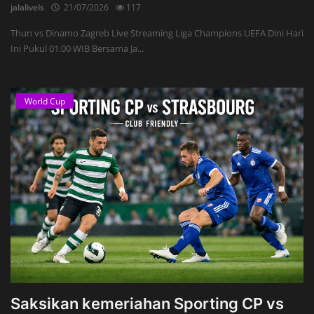
jalalivels
21/07/2026
117
Thun vs Dinamo Zagreb Live Streaming Liga Champions UEFA Dini Hari
Ini Pukul 01.00 WIB Bersama Ja...
World Cup
Saksikan kemeriahan Sporting CP vs