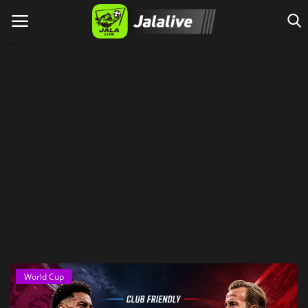
Home
World Cup