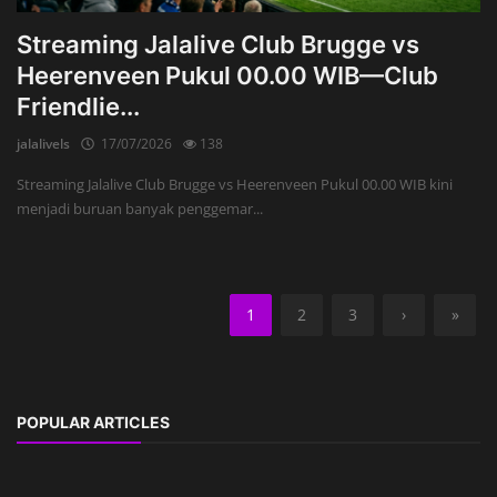
Streaming Jalalive Club Brugge vs
Heerenveen Pukul 00.00 WIB—Club
Friendlie...
jalalivels
17/07/2026
138
Streaming Jalalive Club Brugge vs Heerenveen Pukul 00.00 WIB kini
menjadi buruan banyak penggemar...
1
2
3
›
»
POPULAR ARTICLES