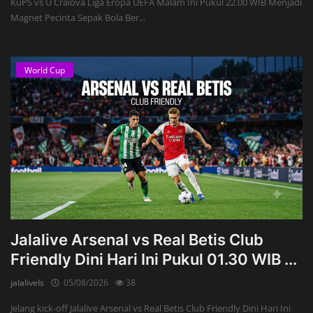
KuPS vs U Craiova Liga Eropa UEFA Malam Ini Pukul 22.00 WIB Menjadi
Magnet Pecinta Sepak Bola Ber...
World Cup
Jalalive Arsenal vs Real Betis Club
Friendly Dini Hari Ini Pukul 01.30 WIB ...
jalalivels
05/08/2026
38
Jelang kick-off Jalalive Arsenal vs Real Betis Club Friendly Dini Hari Ini