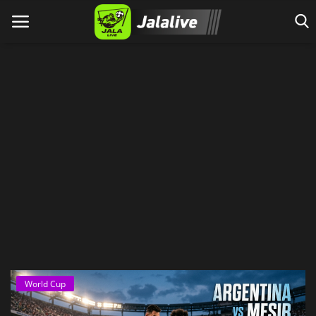
Home
World Cup