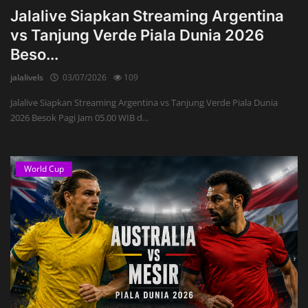
Jalalive Siapkan Streaming Argentina
vs Tanjung Verde Piala Dunia 2026
Beso...
jalalivels
03/07/2026
109
Jalalive Siapkan Streaming Argentina vs Tanjung Verde Piala Dunia
2026 Besok Pagi Jam 05.00 WIB d...
World Cup