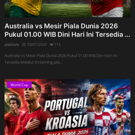
Australia vs Mesir Piala Dunia 2026
Pukul 01.00 WIB Dini Hari Ini Tersedia ...
jalalivels
03/07/2026
113
Australia vs Mesir Piala Dunia 2026 Pukul 01.00 WIB Dini Hari Ini
Tersedia Melalui Streaming Jala...
World Cup