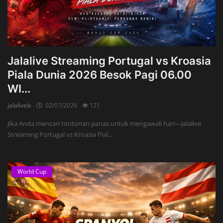
Jalalive Streaming Portugal vs Kroasia
Piala Dunia 2026 Besok Pagi 06.00
WI...
jalalivels
02/07/2026
121
Jika Anda mencari tontonan panas untuk mengawali hari—Jalalive
Streaming Portugal vs Kroasia Pial...
World Cup