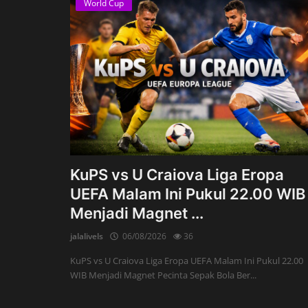
World Cup
KuPS vs U Craiova Liga Eropa
UEFA Malam Ini Pukul 22.00 WIB
Menjadi Magnet ...
jalalivels
06/08/2026
36
KuPS vs U Craiova Liga Eropa UEFA Malam Ini Pukul 22.00
WIB Menjadi Magnet Pecinta Sepak Bola Ber...