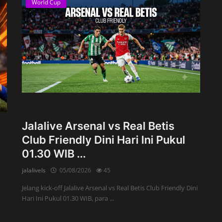
World Cup
Jalalive Arsenal vs Real Betis
Club Friendly Dini Hari Ini Pukul
01.30 WIB ...
jalalivels
05/08/2026
45
Jelang kick-off Jalalive Arsenal vs Real Betis Club Friendly Dini
Hari Ini Pukul 01.30 WIB, para ...