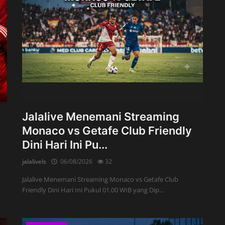
Jalalive Menemani Streaming
Monaco vs Getafe Club Friendly
Dini Hari Ini Pu...
jalalivels
06/08/2026
32
Jalalive Menemani Streaming Monaco vs Getafe Club
Friendly Dini Hari Ini Pukul 01.00 WIB yang Dip...