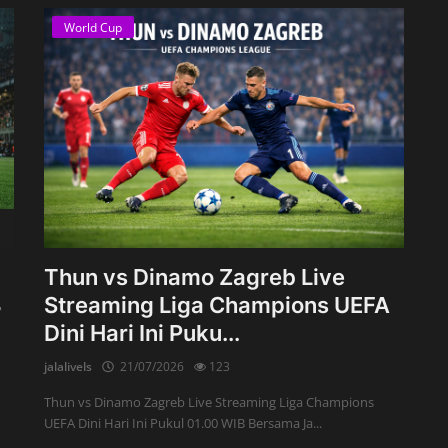
World Cup
Thun vs Dinamo Zagreb Live
B
Streaming Liga Champions UEFA
Dini Hari Ini Puku...
jalalivels
21/07/2026
123
Thun vs Dinamo Zagreb Live Streaming Liga Champions
UEFA Dini Hari Ini Pukul 01.00 WIB Bersama Ja...