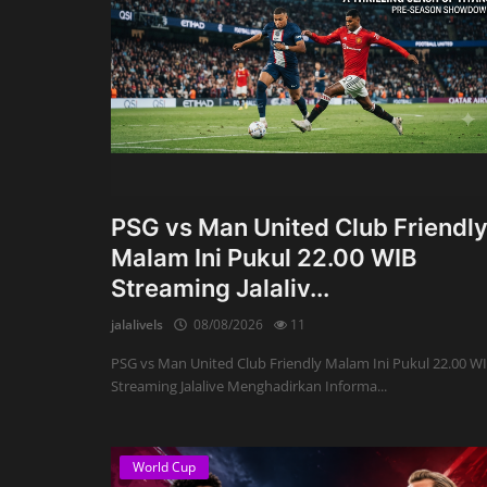
PSG vs Man United Club Friendl
Malam Ini Pukul 22.00 WIB
Streaming Jalaliv...
jalalivels
08/08/2026
11
PSG vs Man United Club Friendly Malam Ini Pukul 22.00 W
Streaming Jalalive Menghadirkan Informa...
World Cup