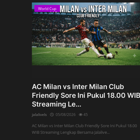
World Cup
AC Milan vs Inter Milan Club
Friendly Sore Ini Pukul 18.00 WI
Streaming Le...
jalalivels
05/08/2026
45
AC Milan vs Inter Milan Club Friendly Sore Ini Pukul 18.00
WIB Streaming Lengkap Bersama Jalalive...