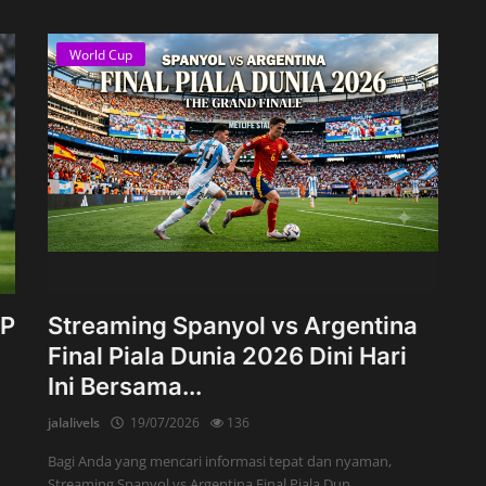
World Cup
CP
Streaming Spanyol vs Argentina
Final Piala Dunia 2026 Dini Hari
Ini Bersama...
jalalivels
19/07/2026
136
Bagi Anda yang mencari informasi tepat dan nyaman,
Streaming Spanyol vs Argentina Final Piala Dun...