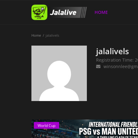
HOME
Home
jalalivels
Home
jalalivels
Registration Time: 
winsonnlee@gma
World Cup