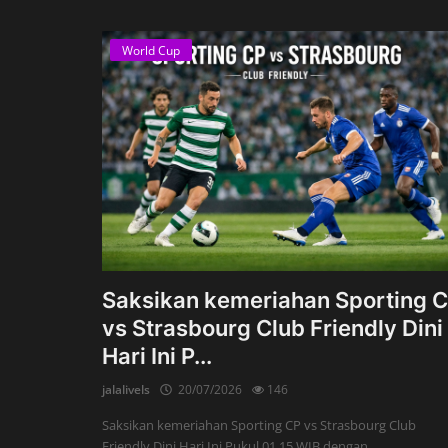
World Cup
Saksikan kemeriahan Sporting 
vs Strasbourg Club Friendly Dini
Hari Ini P...
jalalivels
20/07/2026
146
Saksikan kemeriahan Sporting CP vs Strasbourg Club
Friendly Dini Hari Ini Pukul 01.15 WIB dengan ...