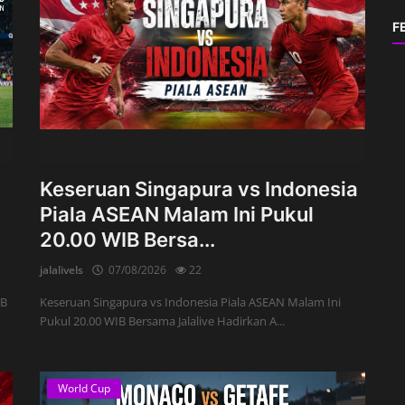
F
y
Keseruan Singapura vs Indonesia
Piala ASEAN Malam Ini Pukul
20.00 WIB Bersa...
jalalivels
07/08/2026
22
IB
Keseruan Singapura vs Indonesia Piala ASEAN Malam Ini
Pukul 20.00 WIB Bersama Jalalive Hadirkan A...
World Cup