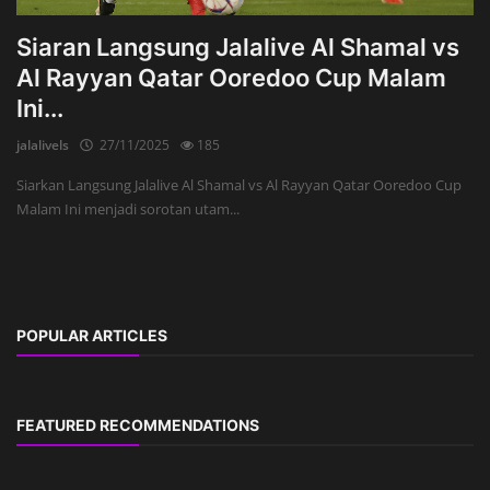
Siaran Langsung Jalalive Al Shamal vs
Al Rayyan Qatar Ooredoo Cup Malam
Ini...
jalalivels
27/11/2025
185
Siarkan Langsung Jalalive Al Shamal vs Al Rayyan Qatar Ooredoo Cup
Malam Ini menjadi sorotan utam...
POPULAR ARTICLES
FEATURED RECOMMENDATIONS