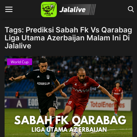
Tags: Prediksi Sabah Fk Vs Qarabag
Liga Utama Azerbaijan Malam Ini Di
Jalalive
Home
World Cup