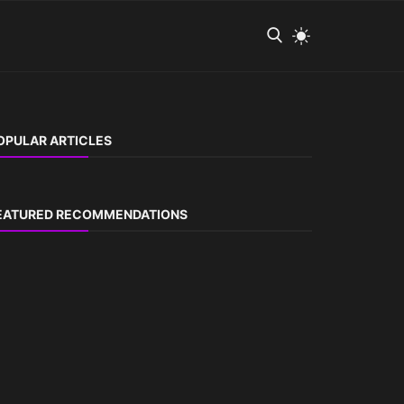
OPULAR ARTICLES
EATURED RECOMMENDATIONS