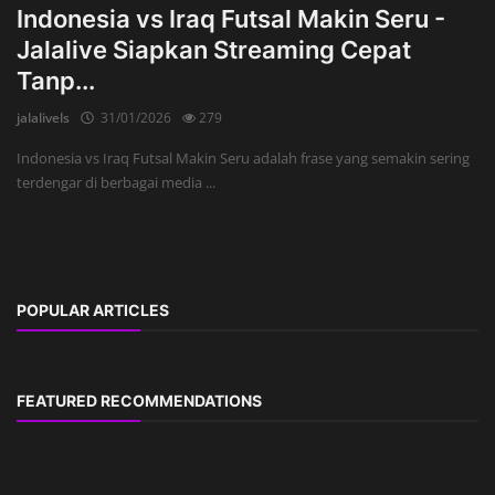
Indonesia vs Iraq Futsal Makin Seru -
Jalalive Siapkan Streaming Cepat
Tanp...
jalalivels
31/01/2026
279
Indonesia vs Iraq Futsal Makin Seru adalah frase yang semakin sering
terdengar di berbagai media ...
POPULAR ARTICLES
FEATURED RECOMMENDATIONS