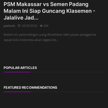
PSM Makassar vs Semen Padang
Malam Ini Siap Guncang Klasemen -
Jalalive Jad...
jalalivels
02/02/2026
266
Malam ini, pertandingan yang dinantikan oleh jutaan penggemar
sepak bola Indonesia akan segera be...
POPULAR ARTICLES
FEATURED RECOMMENDATIONS