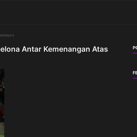
adalajara
rcelona Antar Kemenangan Atas
P
F