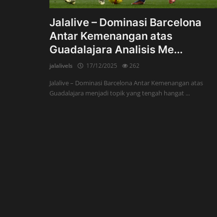
Jalalive – Dominasi Barcelona
Antar Kemenangan atas
Guadalajara Analisis Me...
jalalivels
17/12/2025
262
Jalalive – Dominasi Barcelona Antar Kemenangan atas
Guadalajara menjadi topik yang tengah hangat ...