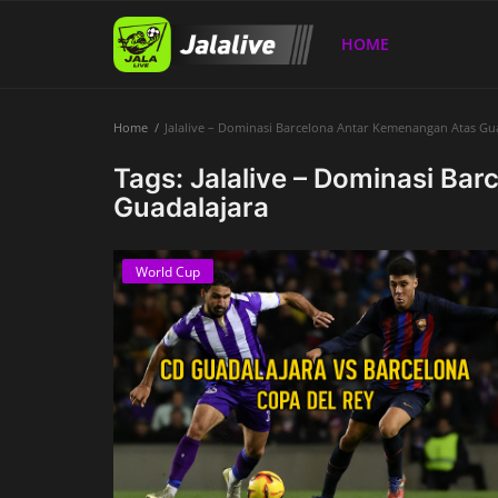
HOME
Home
Jalalive – Dominasi Barcelona Antar Kemenangan Atas Gu
Home
Tags: Jalalive – Dominasi Ba
Guadalajara
World Cup