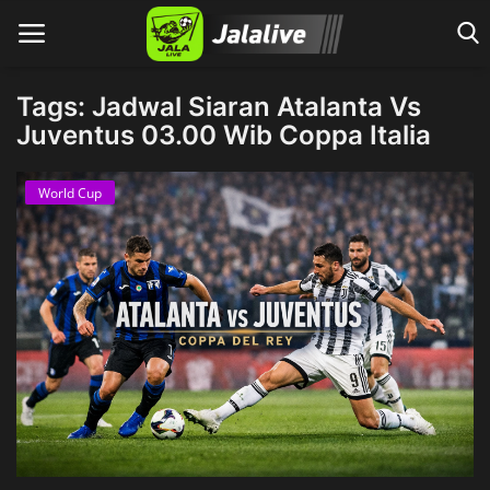
Tags: Jadwal Siaran Atalanta Vs
Juventus 03.00 Wib Coppa Italia
Home
World Cup