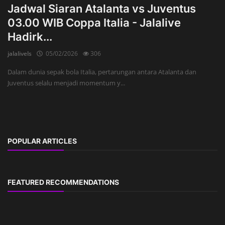
Jadwal Siaran Atalanta vs Juventus
03.00 WIB Coppa Italia - Jalalive
Hadirk...
jalalivels
05/02/2026
306
Dalam dunia sepak bola Italia, pertarungan antara Atalanta dan
Juventus selalu menjadi momentum y...
POPULAR ARTICLES
FEATURED RECOMMENDATIONS