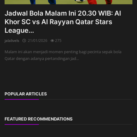
Jadwal Bola Malam Ini 20.30 WIB: Al
Khor SC vs Al Rayyan Qatar Stars
League...
jalalivels
21/01/2026
275
Malam ini akan menjadi momen penting bagi pecinta sepak bola
Qatar dengan adanya pertandingan Jad...
POPULAR ARTICLES
FEATURED RECOMMENDATIONS