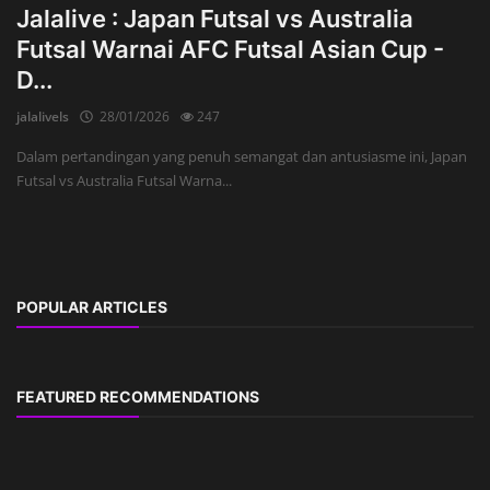
Jalalive : Japan Futsal vs Australia
Futsal Warnai AFC Futsal Asian Cup -
D...
jalalivels
28/01/2026
247
Dalam pertandingan yang penuh semangat dan antusiasme ini, Japan
Futsal vs Australia Futsal Warna...
POPULAR ARTICLES
FEATURED RECOMMENDATIONS