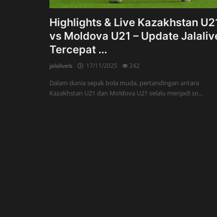
Highlights & Live Kazakhstan U2
vs Moldova U21 – Update Jalaliv
Tercepat ...
jalalivels
17/11/2025
242
Dalam dunia sepak bola muda, pertandingan antara
Kazakhstan U21 dan Moldova U21 selalu menjadi so...