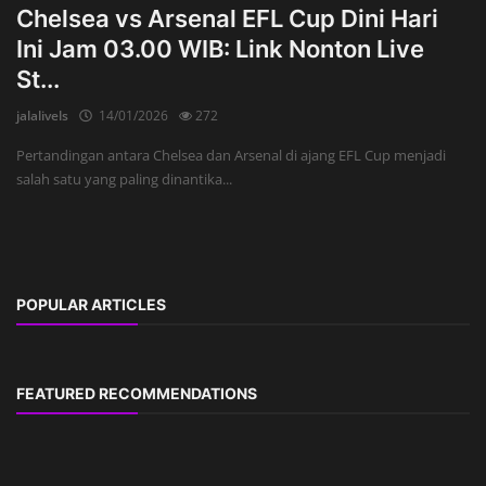
Chelsea vs Arsenal EFL Cup Dini Hari
Ini Jam 03.00 WIB: Link Nonton Live
St...
jalalivels
14/01/2026
272
Pertandingan antara Chelsea dan Arsenal di ajang EFL Cup menjadi
salah satu yang paling dinantika...
POPULAR ARTICLES
FEATURED RECOMMENDATIONS