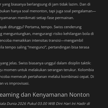
r yang biasanya berlangsung di jam tidak lazim. Dan di
e”: bukan hanya soal menonton, tapi juga soal pengalaman—
kenyamanan menikmati setiap fase permainan.
ayak ditunggu? Pertama, tempo. Swiss cenderung
ng menguntungkan, mengurangi risiko kehilangan bola di
 mencoba menaikkan intensitas transisi—mengambil
la tempo saling “mengunci”, pertandingan bisa terasa
ng jelas. Swiss biasanya unggul dalam disiplin taktik:
nggu momen untuk melakukan serangan terukur. Kolombia
encoba memecah pertahanan melalui kombinasi cepat. Di
n vs improvisasi.
treaming dan Kenyamanan Nonton
ala Dunia 2026 Pukul 03.00 WIB Dini Hari Ini Hadir di