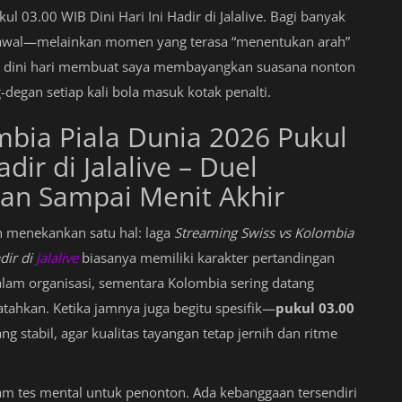
l 03.00 WIB Dini Hari Ini Hadir di Jalalive. Bagi banyak
n awal—melainkan momen yang terasa “menentukan arah”
jam dini hari membuat saya membayangkan suasana nonton
g-degan setiap kali bola masuk kotak penalti.
mbia Piala Dunia 2026 Pukul
dir di Jalalive – Duel
lan Sampai Menit Akhir
n menekankan satu hal: laga
Streaming Swiss vs Kolombia
dir di
Jalalive
biasanya memiliki karakter pertandingan
dalam organisasi, sementara Kolombia sering datang
tahkan. Ketika jamnya juga begitu spesifik—
pukul 03.00
stabil, agar kualitas tayangan tetap jernih dan ritme
am tes mental untuk penonton. Ada kebanggaan tersendiri