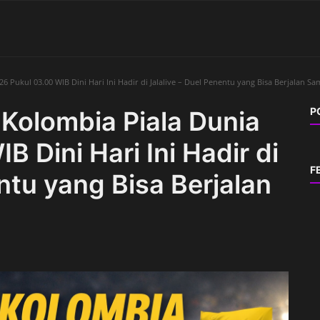
6 Pukul 03.00 WIB Dini Hari Ini Hadir di Jalalive – Duel Penentu yang Bisa Berjalan S
P
Kolombia Piala Dunia
 Dini Hari Ini Hadir di
F
ntu yang Bisa Berjalan