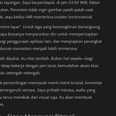
itas tayangan. Saya berpendapat, di jam 03.00 WIB, faktor
tukan. Penonton tidak ingin gambar patah-patah saat
 atau ketika VAR memeriksa insiden kontroversial.
ritme layar”. Untuk laga yang kemungkinan berlangsung
t. Saya biasanya menyarankan diri untuk mempersiapkan
angi penggunaan aplikasi lain, dan menyiapkan perangkat
galaman menonton menjadi lebih immersive.
 dipakai, itu nilai tambah. Bukan hal sepele—bagi
 tetap bekerja dengan jam larut, kemudahan akses bisa
tau setengah-setengah.
Saat pertandingan memasuki menit-menit krusial, komentar
memengaruhi sensasi. Saya pribadi merasa, audio yang
terus menebak dari visual saja. Itu akan membuat
am.