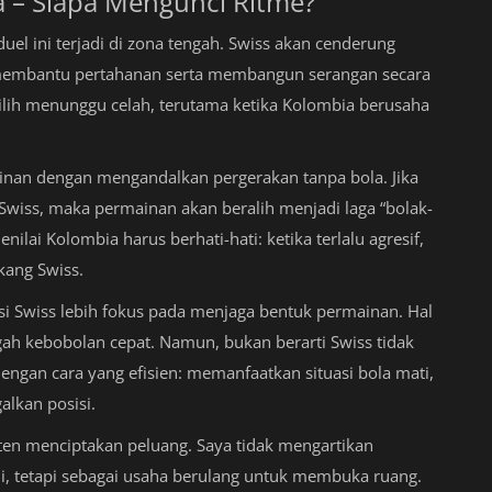
a – Siapa Mengunci Ritme?
duel ini terjadi di zona tengah. Swiss akan cenderung
embantu pertahanan serta membangun serangan secara
ilih menunggu celah, terutama ketika Kolombia berusaha
inan dengan mengandalkan pergerakan tanpa bola. Jika
iss, maka permainan akan beralih menjadi laga “bolak-
lai Kolombia harus berhati-hati: ketika terlalu agresif,
kang Swiss.
i Swiss lebih fokus pada menjaga bentuk permainan. Hal
h kebobolan cepat. Namun, bukan berarti Swiss tidak
gan cara yang efisien: memanfaatkan situasi bola mati,
alkan posisi.
ten menciptakan peluang. Saya tidak mengartikan
ali, tetapi sebagai usaha berulang untuk membuka ruang.