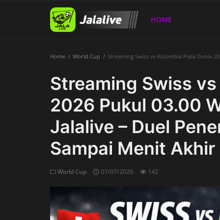
HOME
Home
World Cup
Streaming Swiss vs Kolombia Piala Dunia 202
Home
Streaming Swiss vs 
2026 Pukul 03.00 WIB
Jalalive – Duel Pene
Sampai Menit Akhir
07/07/2026
142
World Cup