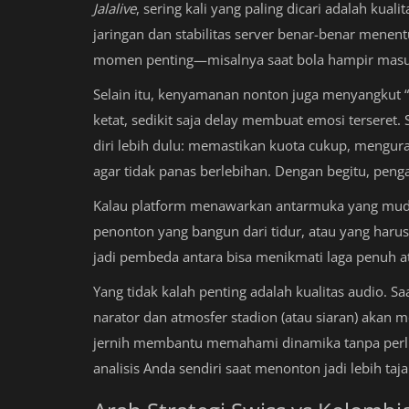
Jalalive
, sering kali yang paling dicari adalah kual
jaringan dan stabilitas server benar-benar menen
momen penting—misalnya saat bola hampir masuk,
Selain itu, kenyamanan nonton juga menyangkut “
ketat, sedikit saja delay membuat emosi tersere
diri lebih dulu: memastikan kuota cukup, mengur
agar tidak panas berlebihan. Dengan begitu, pen
Kalau platform menawarkan antarmuka yang mudah
penonton yang bangun dari tidur, atau yang harus
jadi pembeda antara bisa menikmati laga penuh a
Yang tidak kalah penting adalah kualitas audio. 
narator dan atmosfer stadion (atau siaran) akan 
jernih membantu memahami dinamika tanpa perlu 
analisis Anda sendiri saat menonton jadi lebih taj