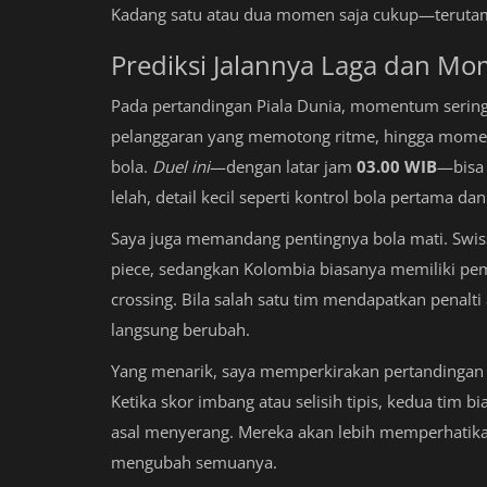
Kadang satu atau dua momen saja cukup—terutama b
Prediksi Jalannya Laga dan M
Pada pertandingan Piala Dunia, momentum sering
pelanggaran yang memotong ritme, hingga momen 
bola.
Duel ini
—dengan latar jam
03.00 WIB
—bisa 
lelah, detail kecil seperti kontrol bola pertama 
Saya juga memandang pentingnya bola mati. Swiss
piece, sedangkan Kolombia biasanya memiliki pe
crossing. Bila salah satu tim mendapatkan penalti
langsung berubah.
Yang menarik, saya memperkirakan pertandingan a
Ketika skor imbang atau selisih tipis, kedua tim 
asal menyerang. Mereka akan lebih memperhatikan
mengubah semuanya.