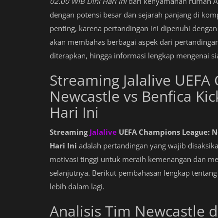
02.00 WIB Dini Hari Ini
dari kenyamanan rumah An
dengan potensi besar dan sejarah panjang di komp
penting, karena pertandingan ini dipenuhi dengan
akan membahas berbagai aspek dari pertandingan in
diterapkan, hingga informasi lengkap mengenai si
Streaming Jalalive UEFA
Newcastle vs Benfica Kic
Hari Ini
Streaming
Jalalive
UEFA Champions League: Ne
Hari Ini
adalah pertandingan yang wajib disaksik
motivasi tinggi untuk meraih kemenangan dan me
selanjutnya. Berikut pembahasan lengkap tenta
lebih dalam lagi.
Analisis Tim Newcastle d