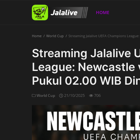
HOME
Home
World Cup
Streaming Jalalive UEFA Champions League: N
Home
Streaming Jalalive
League: Newcastle v
Pukul 02.00 WIB Dini
21/10/2025
706
World Cup