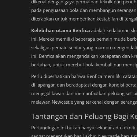
dikenal dengan gaya permainan teknik dan penuh k
pada penguasaan bola dan membangun serangan me
diterapkan untuk memberikan kestabilan di teng
Kelebihan utama Benfica
adalah kedalaman sk
ini. Mereka memiliki beberapa pemain muda ber
sekaligus pemain senior yang mampu mengendalik
ini, Benfica akan mengandalkan kecepatan dan kre
bertahan, untuk merebut bola kembali dan mencip
Perlu diperhatikan bahwa Benfica memiliki catat
di lapangan dan beradaptasi dengan kondisi pertan
menjegal lawan dan memanfaatkan peluang set-piec
melawan Newcastle yang terkenal dengan seranga
Tantangan dan Peluang Bagi K
Pertandingan ini bukan hanya sekadar adu teknik d
sangat menentukan hasil akhir. Newcastle harus