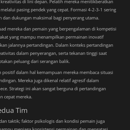
reativitas di lini depan. Pelatih mereka menitikberatkan
lalui pasing pendek yang cepat. Formasi 4-2-3-1 sering
ah dan dukungan maksimal bagi penyerang utama.
uad mereka dan pemain yang berpengalaman di kompetisi
bakat yang mampu menampilkan permainan inovatif
an jalannya pertandingan. Dalam konteks pertandingan
ativitas dalam penyerangan, serta tekanan tinggi saat
takan peluang dari serangan balik.
an positif dalam hal kemampuan mereka membaca situasi
dingan. Mereka juga dikenal relatif agresif dalam
e. Strategi ini akan sangat berguna di pertandingan
n cepat mereka.
edua Tim
an taktik; faktor psikologis dan kondisi pemain juga
 mampu menjaga konsistensi permainan dan mengatasi