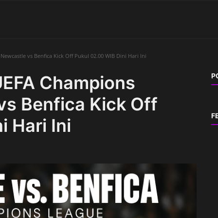
ewcastle vs Benfica Kick Off Pukul 02.00 WIB Dini Hari Ini
P
 UEFA Champions
s Benfica Kick Off
F
 Hari Ini