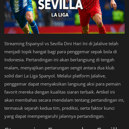
Streaming Espanyol vs Sevilla Dini Hari Ini di Jalalive telah
menjadi topik hangat bagi para penggemar sepak bola di
Indonesia. Pertandingan ini akan berlangsung di tengah
malam, menyajikan pertarungan sengit antara dua klub
solid dari La Liga Spanyol. Melalui platform Jalalive,
penggemar dapat menyaksikan langsung aksi para pemain
favorit mereka dengan kualitas siaran terbaik. Artikel ini
akan membahas secara mendalam tentang pertandingan ini,
termasuk sejarah kedua tim, prediksi, serta faktor kunci
yang dapat mempengaruhi jalannya pertandingan.