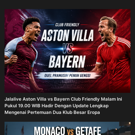
Jalalive Aston Villa vs Bayern Club Friendly Malam Ini
Pukul 19.00 WIB Hadir Dengan Update Lengkap
Mengenai Pertemuan Dua Klub Besar Eropa