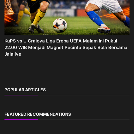
KuPS vs U Craiova Liga Eropa UEFA Malam Ini Pukul
22.00 WIB Menjadi Magnet Pecinta Sepak Bola Bersama
Jalalive
POPULAR ARTICLES
FEATURED RECOMMENDATIONS