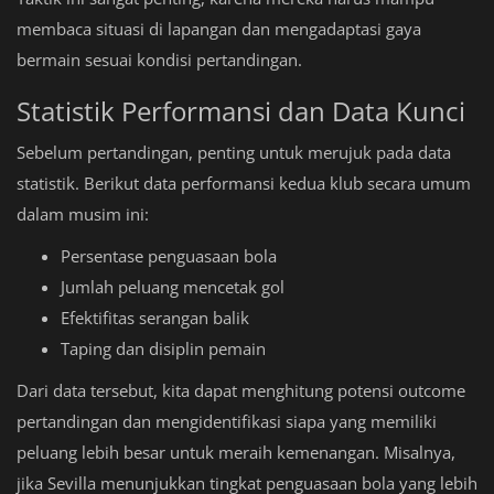
membaca situasi di lapangan dan mengadaptasi gaya
bermain sesuai kondisi pertandingan.
Statistik Performansi dan Data Kunci
Sebelum pertandingan, penting untuk merujuk pada data
statistik. Berikut data performansi kedua klub secara umum
dalam musim ini:
Persentase penguasaan bola
Jumlah peluang mencetak gol
Efektifitas serangan balik
Taping dan disiplin pemain
Dari data tersebut, kita dapat menghitung potensi outcome
pertandingan dan mengidentifikasi siapa yang memiliki
peluang lebih besar untuk meraih kemenangan. Misalnya,
jika Sevilla menunjukkan tingkat penguasaan bola yang lebih