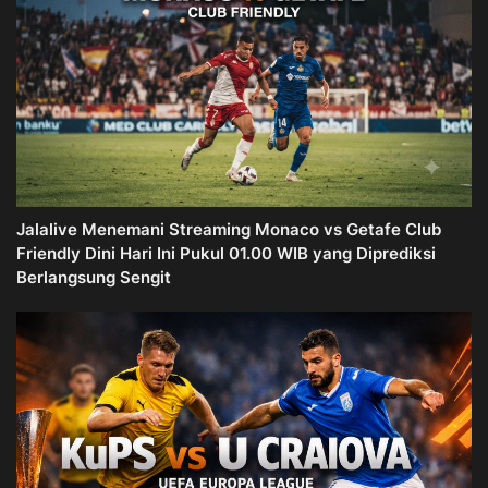
Jalalive Menemani Streaming Monaco vs Getafe Club
Friendly Dini Hari Ini Pukul 01.00 WIB yang Diprediksi
Berlangsung Sengit