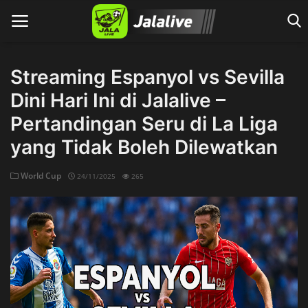
Streaming Espanyol vs Sevilla
Dini Hari Ini di Jalalive –
Home
Pertandingan Seru di La Liga
yang Tidak Boleh Dilewatkan
World Cup
24/11/2025
265