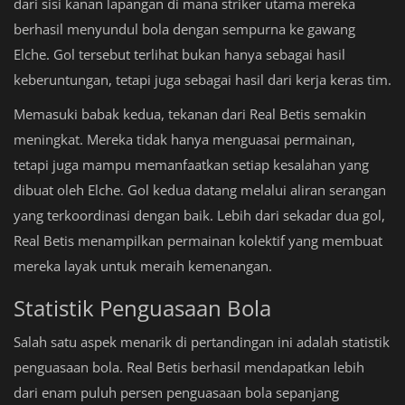
dari sisi kanan lapangan di mana striker utama mereka
berhasil menyundul bola dengan sempurna ke gawang
Elche. Gol tersebut terlihat bukan hanya sebagai hasil
keberuntungan, tetapi juga sebagai hasil dari kerja keras tim.
Memasuki babak kedua, tekanan dari Real Betis semakin
meningkat. Mereka tidak hanya menguasai permainan,
tetapi juga mampu memanfaatkan setiap kesalahan yang
dibuat oleh Elche. Gol kedua datang melalui aliran serangan
yang terkoordinasi dengan baik. Lebih dari sekadar dua gol,
Real Betis menampilkan permainan kolektif yang membuat
mereka layak untuk meraih kemenangan.
Statistik Penguasaan Bola
Salah satu aspek menarik di pertandingan ini adalah statistik
penguasaan bola. Real Betis berhasil mendapatkan lebih
dari enam puluh persen penguasaan bola sepanjang