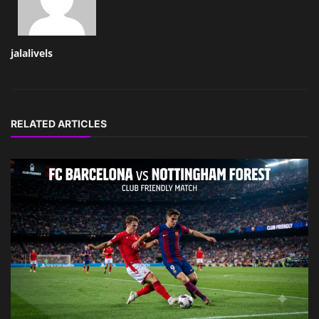
jalalivels
RELATED ARTICLES