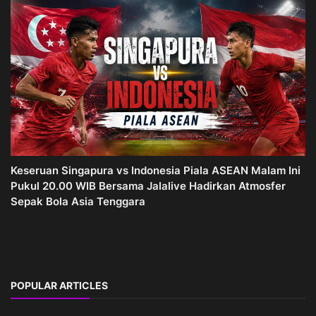
Keseruan Singapura vs Indonesia Piala ASEAN Malam Ini
Pukul 20.00 WIB Bersama Jalalive Hadirkan Atmosfer
Sepak Bola Asia Tenggara
POPULAR ARTICLES