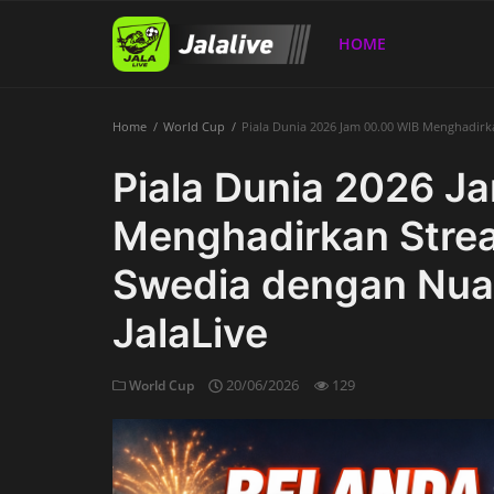
HOME
Home
World Cup
Piala Dunia 2026 Jam 00.00 WIB Menghadir
Home
Piala Dunia 2026 J
Menghadirkan Stre
Swedia dengan Nua
JalaLive
20/06/2026
129
World Cup