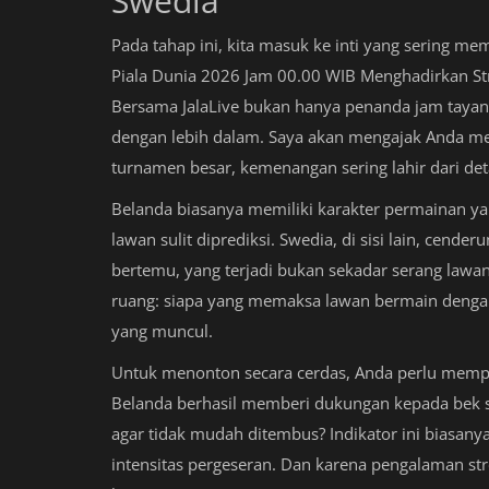
Swedia
Pada tahap ini, kita masuk ke inti yang sering me
Piala Dunia 2026 Jam 00.00 WIB Menghadirkan S
Bersama JalaLive bukan hanya penanda jam tayan
dengan lebih dalam. Saya akan mengajak Anda mel
turnamen besar, kemenangan sering lahir dari detai
Belanda biasanya memiliki karakter permainan y
lawan sulit diprediksi. Swedia, di sisi lain, cen
bertemu, yang terjadi bukan sekadar serang la
ruang: siapa yang memaksa lawan bermain dengan
yang muncul.
Untuk menonton secara cerdas, Anda perlu memperh
Belanda berhasil memberi dukungan kepada bek s
agar tidak mudah ditembus? Indikator ini biasany
intensitas pergeseran. Dan karena pengalaman st