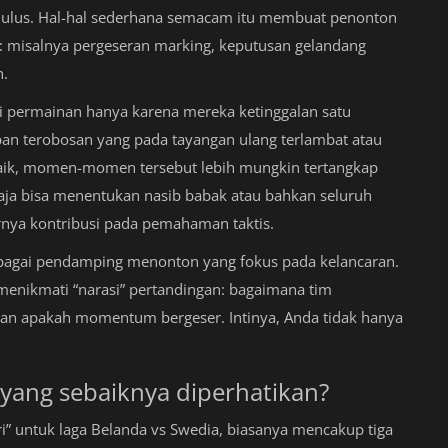
 mulus. Hal-hal sederhana semacam itu membuat penonton
: misalnya pergeseran marking, keputusan gelandang
h.
ai permainan hanya karena mereka ketinggalan satu
n terobosan yang pada tayangan ulang terlambat atau
aik, momen-momen tersebut lebih mungkin tertangkap
 saja bisa menentukan nasib babak atau bahkan seluruh
arnya kontribusi pada pemahaman taktis.
sebagai pendamping menonton yang fokus pada kelancaran.
 menikmati “narasi” pertandingan: bagaimana tim
an apakah momentum bergeser. Intinya, Anda tidak hanya
 yang sebaiknya diperhatikan?
ri” untuk laga Belanda vs Swedia, biasanya mencakup tiga