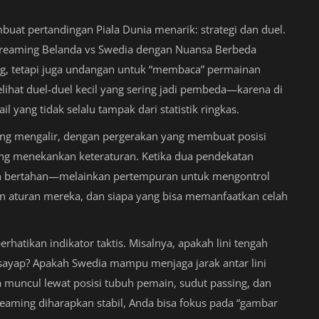
mbuat pertandingan Piala Dunia menarik: strategi dan duel.
treaming Belanda vs Swedia dengan Nuansa Berbeda
g, tetapi juga undangan untuk “membaca” permainan
ihat duel-duel kecil yang sering jadi pembeda—karena di
l yang tidak selalu tampak dari statistik ringkas.
ang mengalir, dengan pergerakan yang membuat posisi
derung menekankan keteraturan. Ketika dua pendekatan
wan bertahan—melainkan pertempuran untuk mengontrol
 aturan mereka, dan siapa yang bisa memanfaatkan celah
atikan indikator taktis. Misalnya, apakah lini tengah
ayap? Apakah Swedia mampu menjaga jarak antar lini
a muncul lewat posisi tubuh pemain, sudut passing, dan
reaming diharapkan stabil, Anda bisa fokus pada “gambar