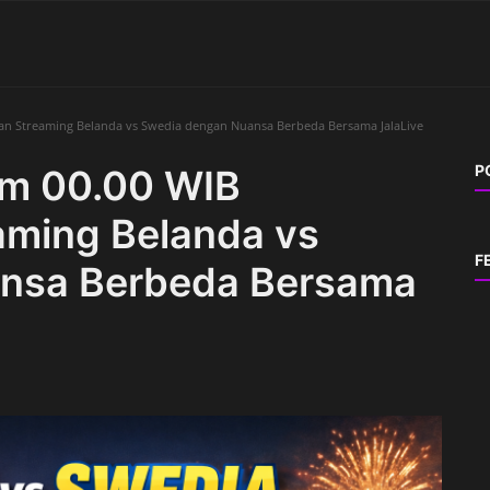
kan Streaming Belanda vs Swedia dengan Nuansa Berbeda Bersama JalaLive
P
am 00.00 WIB
aming Belanda vs
F
nsa Berbeda Bersama