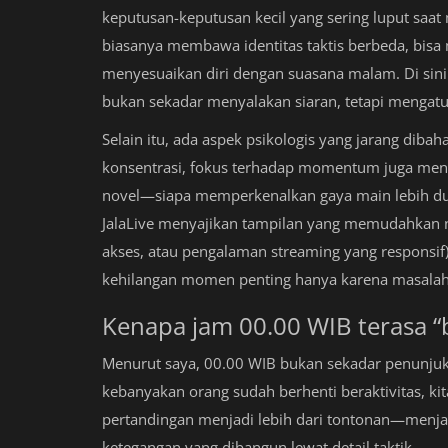
keputusan-keputusan kecil yang sering luput saat
biasanya membawa identitas taktis berbeda, bisa 
menyesuaikan diri dengan suasana malam. Di sinil
bukan sekadar menyalakan siaran, tetapi mengatu
Selain itu, ada aspek psikologis yang jarang dib
konsentrasi, fokus terhadap momentum juga menin
novel—siapa memperkenalkan gaya main lebih dulu,
JalaLive menyajikan tampilan yang memudahkan na
akses, atau pengalaman streaming yang responsi
kehilangan momen penting hanya karena masalah 
Kenapa jam 00.00 WIB terasa “
Menurut saya, 00.00 WIB bukan sekadar penunjuk
kebanyakan orang sudah berhenti beraktivitas, ki
pertandingan menjadi lebih dari tontonan—menjadi 
ketegangan yang dibangun lewat detail taktik.