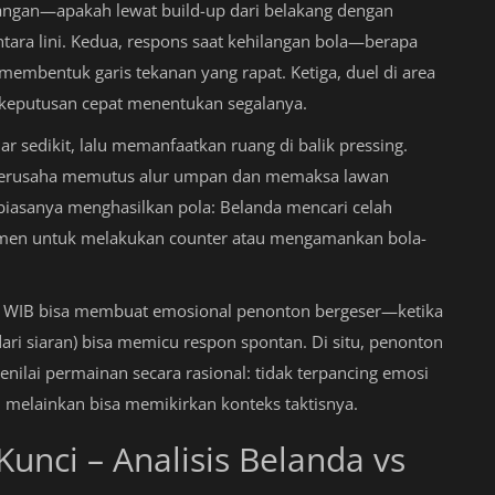
angan—apakah lewat build-up dari belakang dengan
tara lini. Kedua, respons saat kehilangan bola—berapa
embentuk garis tekanan yang rapat. Ketiga, duel di area
n keputusan cepat menentukan segalanya.
r sedikit, lalu memanfaatkan ruang di balik pressing.
a berusaha memutus alur umpan dan memaksa lawan
 biasanya menghasilkan pola: Belanda mencari celah
men untuk melakukan counter atau mengamankan bola-
.00 WIB bisa membuat emosional penonton bergeser—ketika
dari siaran) bisa memicu respon spontan. Di situ, penonton
nilai permainan secara rasional: tidak terpancing emosi
, melainkan bisa memikirkan konteks taktisnya.
Kunci – Analisis Belanda vs