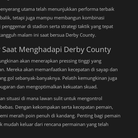
penyerang utama telah menunjukkan performa terbaik
n balik, tetapi juga mampu membangun kombinasi
 penggemar di stadion serta strategi taktik yang tepat
tangguh malam ini saat bersua Derby County.
y Saat Menghadapi Derby County
ngkinan akan menerapkan pressing tinggi yang
wan. Mereka akan memanfaatkan kecepatan di sayap dan
uang gol sebanyak-banyaknya. Pelatih kemungkinan juga
bugaran dan mengoptimalkan kekuatan skuad.
an situasi di mana lawan sulit untuk mengontrol
 bebas. Dengan kekompakan serta kecepatan pemain,
mi meraih poin penuh di kandang. Penting bagi pemain
ak mudah keluar dari rencana permainan yang telah