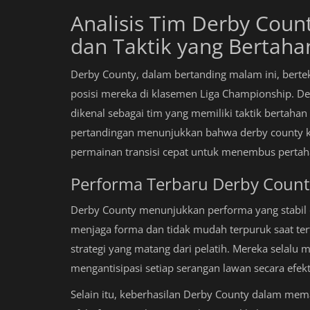
Analisis Tim Derby Cou
dan Taktik yang Bertah
Derby County, dalam bertanding malam ini, be
posisi mereka di klasemen Liga Championship. D
dikenal sebagai tim yang memiliki taktik bertahan
pertandingan menunjukkan bahwa derby county kal
permainan transisi cepat untuk menembus pertah
Performa Terbaru Derby Count
Derby County menunjukkan performa yang stabil
menjaga forma dan tidak mudah terpuruk saat terti
strategi yang matang dari pelatih. Mereka sela
mengantisipasi setiap serangan lawan secara efekt
Selain itu, keberhasilan Derby County dalam mem