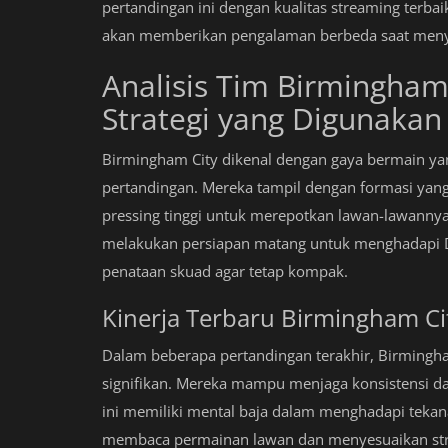
pertandingan ini dengan kualitas streaming terbai
akan memberikan pengalaman berbeda saat menya
Analisis Tim Birmingham
Strategi yang Digunakan
Birmingham City dikenal dengan gaya bermain yan
pertandingan. Mereka tampil dengan formasi yang
pressing tinggi untuk merepotkan lawan-lawannya
melakukan persiapan matang untuk menghadapi D
penataan skuad agar tetap kompak.
Kinerja Terbaru Birmingham Ci
Dalam beberapa pertandingan terakhir, Birming
signifikan. Mereka mampu menjaga konsistensi 
ini memiliki mental baja dalam menghadapi tekana
membaca permainan lawan dan menyesuaikan stra