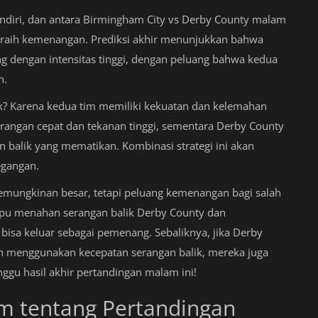
endiri, dan antara Birmingham City vs Derby County malam
eraih kemenangan. Prediksi akhir menunjukkan bahwa
ng dengan intensitas tinggi, dengan peluang bahwa kedua
n.
k? Karena kedua tim memiliki kekuatan dan kelemahan
rangan cepat dan tekanan tinggi, sementara Derby County
n balik yang mematikan. Kombinasi strategi ini akan
egangan.
kemungkinan besar, tetapi peluang kemenangan bagi salah
ampu menahan serangan balik Derby County dan
isa keluar sebagai pemenang. Sebaliknya, jika Derby
 menggunakan kecepatan serangan balik, mereka juga
ggu hasil akhir pertandingan malam ini!
m tentang Pertandingan