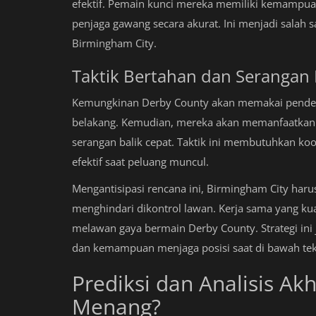
efektif. Pemain kunci mereka memiliki kemampu
penjaga gawang secara akurat. Ini menjadi salah
Birmingham City.
Taktik Bertahan dan Serangan 
Kemungkinan Derby County akan memakai pendek
belakang. Kemudian, mereka akan memanfaatkan
serangan balik cepat. Taktik ini membutuhkan koo
efektif saat peluang muncul.
Mengantisipasi rencana ini, Birmingham City haru
menghindari dikontrol lawan. Kerja sama yang ku
melawan gaya bermain Derby County. Strategi in
dan kemampuan menjaga posisi saat di bawah tek
Prediksi dan Analisis Ak
Menang?