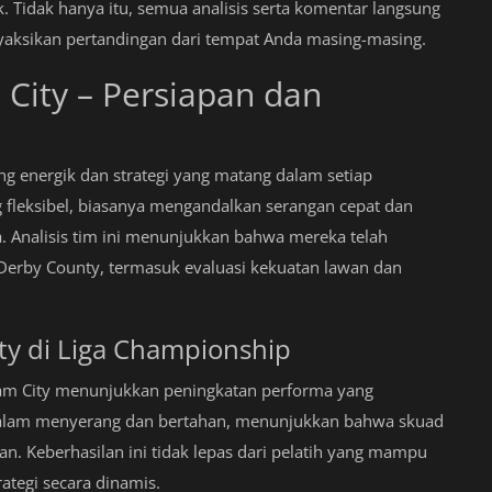
k. Tidak hanya itu, semua analisis serta komentar langsung
ksikan pertandingan dari tempat Anda masing-masing.
 City – Persiapan dan
g energik dan strategi yang matang dalam setiap
 fleksibel, biasanya mengandalkan serangan cepat dan
. Analisis tim ini menunjukkan bahwa mereka telah
erby County, termasuk evaluasi kekuatan lawan dan
ty di Liga Championship
ham City menunjukkan peningkatan performa yang
dalam menyerang dan bertahan, menunjukkan bahwa skuad
n. Keberhasilan ini tidak lepas dari pelatih yang mampu
tegi secara dinamis.