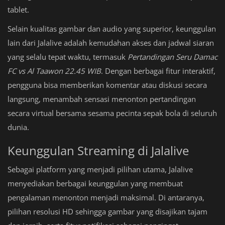
tablet.
Selain kualitas gambar dan audio yang superior, keunggulan
lain dari Jalalive adalah kemudahan akses dan jadwal siaran
yang selalu tepat waktu, termasuk
Pertandingan Seru Damac
FC vs Al Taawon 22.45 WIB
. Dengan berbagai fitur interaktif,
pengguna bisa memberikan komentar atau diskusi secara
langsung, menambah sensasi menonton pertandingan
secara virtual bersama sesama pecinta sepak bola di seluruh
dunia.
Keunggulan Streaming di Jalalive
Sebagai platform yang menjadi pilihan utama, Jalalive
menyediakan berbagai keunggulan yang membuat
pengalaman menonton menjadi maksimal. Di antaranya,
pilihan resolusi HD sehingga gambar yang disajikan tajam