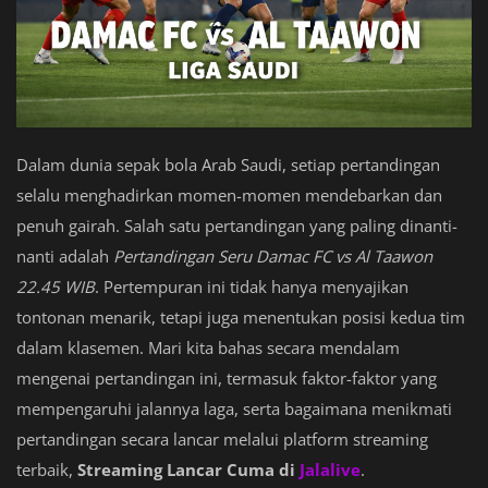
Dalam dunia sepak bola Arab Saudi, setiap pertandingan
selalu menghadirkan momen-momen mendebarkan dan
penuh gairah. Salah satu pertandingan yang paling dinanti-
nanti adalah
Pertandingan Seru Damac FC vs Al Taawon
22.45 WIB
. Pertempuran ini tidak hanya menyajikan
tontonan menarik, tetapi juga menentukan posisi kedua tim
dalam klasemen. Mari kita bahas secara mendalam
mengenai pertandingan ini, termasuk faktor-faktor yang
mempengaruhi jalannya laga, serta bagaimana menikmati
pertandingan secara lancar melalui platform streaming
terbaik,
Streaming Lancar Cuma di
Jalalive
.