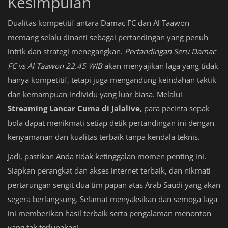
Kesimpulan
Dualitas kompetitif antara Damac FC dan Al Taawon
memang selalu dinanti sebagai pertandingan yang penuh
intrik dan strategi menegangkan.
Pertandingan Seru Damac
FC vs Al Taawon 22.45 WIB
akan menyajikan laga yang tidak
hanya kompetitif, tetapi juga mengandung keindahan taktik
dan kemampuan individu yang luar biasa. Melalui
Streaming Lancar Cuma di Jalalive
, para pecinta sepak
bola dapat menikmati setiap detik pertandingan ini dengan
kenyamanan dan kualitas terbaik tanpa kendala teknis.
Jadi, pastikan Anda tidak ketinggalan momen penting ini.
Siapkan perangkat dan akses internet terbaik, dan nikmati
pertarungan sengit dua tim papan atas Arab Saudi yang akan
segera berlangsung. Selamat menyaksikan dan semoga laga
ini memberikan hasil terbaik serta pengalaman menonton
yang tak terlupakan!