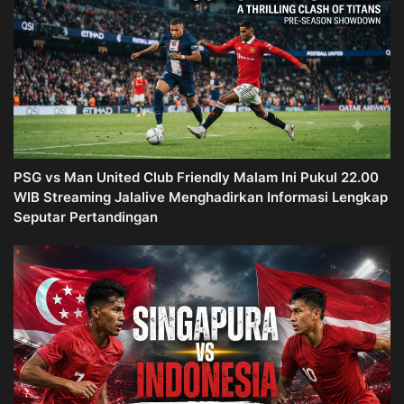
PSG vs Man United Club Friendly Malam Ini Pukul 22.00
WIB Streaming Jalalive Menghadirkan Informasi Lengkap
Seputar Pertandingan