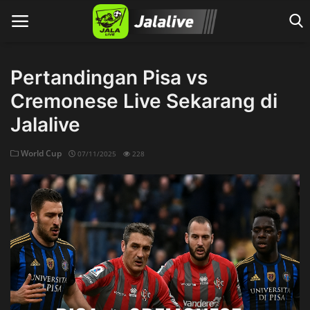
Pertandingan Pisa vs
Cremonese Live Sekarang di
Home
Jalalive
World Cup
07/11/2025
228