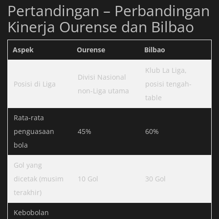
Pertandingan – Perbandingan
Kinerja Ourense dan Bilbao
Aspek
Ourense
Bilbao
Klub La Liga,
Divisi Nasional
Posisi di Liga
posisi tengah-
non-Liga utama
table
Rata-rata
penguasaan
45%
60%
bola
Gol yang
dicetak (musim
10 Gol
30 Gol
terakhir)
Kebobolan