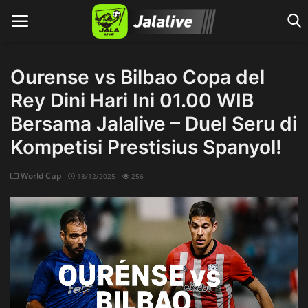
Ourense vs Bilbao Copa del
Rey Dini Hari Ini 01.00 WIB
Home
Bersama Jalalive – Duel Seru di
Kompetisi Prestisius Spanyol!
World Cup
18/12/2025
256