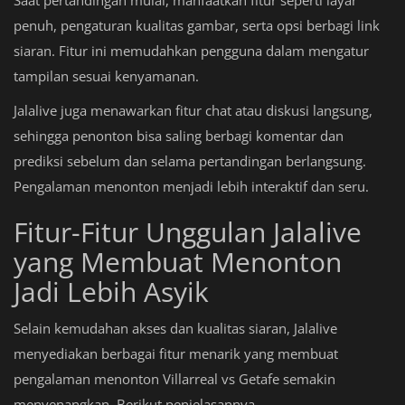
penuh, pengaturan kualitas gambar, serta opsi berbagi link
siaran. Fitur ini memudahkan pengguna dalam mengatur
tampilan sesuai kenyamanan.
Jalalive juga menawarkan fitur chat atau diskusi langsung,
sehingga penonton bisa saling berbagi komentar dan
prediksi sebelum dan selama pertandingan berlangsung.
Pengalaman menonton menjadi lebih interaktif dan seru.
Fitur-Fitur Unggulan Jalalive
yang Membuat Menonton
Jadi Lebih Asyik
Selain kemudahan akses dan kualitas siaran, Jalalive
menyediakan berbagai fitur menarik yang membuat
pengalaman menonton Villarreal vs Getafe semakin
menyenangkan. Berikut penjelasannya.