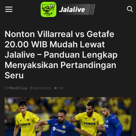
Nonton Villarreal vs Getafe
20.00 WIB Mudah Lewat
Home
Jalalive – Panduan Lengkap
Menyaksikan Pertandingan
Seru
World Cup
06/12/2025
192