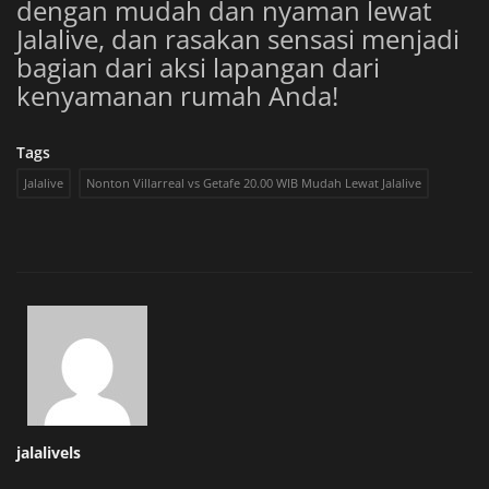
dengan mudah dan nyaman lewat
Jalalive, dan rasakan sensasi menjadi
bagian dari aksi lapangan dari
kenyamanan rumah Anda!
Tags
Jalalive
Nonton Villarreal vs Getafe 20.00 WIB Mudah Lewat Jalalive
jalalivels