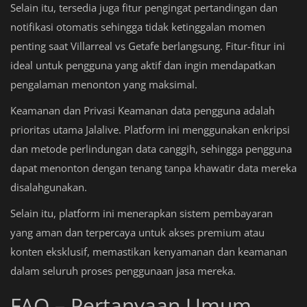
Selain itu, tersedia juga fitur pengingat pertandingan dan
notifikasi otomatis sehingga tidak ketinggalan momen
penting saat Villarreal vs Getafe berlangsung. Fitur-fitur ini
ideal untuk pengguna yang aktif dan ingin mendapatkan
pengalaman menonton yang maksimal.
Keamanan dan Privasi Keamanan data pengguna adalah
prioritas utama Jalalive. Platform ini menggunakan enkripsi
dan metode perlindungan data canggih, sehingga pengguna
dapat menonton dengan tenang tanpa khawatir data mereka
disalahgunakan.
Selain itu, platform ini menerapkan sistem pembayaran
yang aman dan terpercaya untuk akses premium atau
konten eksklusif, memastikan kenyamanan dan keamanan
dalam seluruh proses penggunaan jasa mereka.
FAQ – Pertanyaan Umum