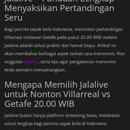
Menyaksikan Pertandingan
Seru
Bagi pecinta sepak bola Indonesia, menonton pertandingan
Villarreal melawan Getafe pada pukul 20.00 WIB melalui
Jalalive adalah solusi praktis dan hemat biaya. Artikel ini
akan membahas berbagai aspek terkait cara menonton, fitur
unggulan
Jalalive
, serta tips agar pengalaman menonton
Anda semakin menyenangkan.
Mengapa Memilih Jalalive
untuk Nonton Villarreal vs
Getafe 20.00 WIB
Jalalive bukan hanya platform streaming biasa, melainkan
solusi lengkap bagi pecinta sepak bola di Indonesia.