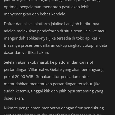
optimal, pengalaman menonton pasti akan lebih
menyenangkan dan bebas kendala.
Daftar dan akses platform Jalalive Langkah berikutnya
adalah melakukan pendaftaran di situs resmi Jalalive atau
mengunduh aplikasi-nya (jika tersedia di toko aplikasi).
Biasanya proses pendaftaran cukup singkat, cukup isi data
dasar dan verifikasi akun.
Setelah akun aktif, masuk ke platform dan cari slot
pertandingan Villarreal vs Getafe yang akan berlangsung
pukul 20.00 WIB. Gunakan fitur pencarian untuk
memudahkan menemukan pertandingan tersebut. Jika
sudah ketemu, tinggal klik dan pilih opsi streaming yang
disediakan.
Nikmati pengalaman menonton dengan fitur pendukung
Saat pertandingan mulai, manfaatkan fitur seperti layar