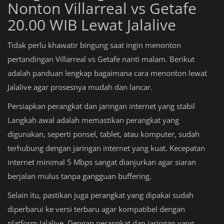
Nonton Villarreal vs Getafe
20.00 WIB Lewat Jalalive
Tidak perlu khawatir bingung saat ingin menonton
pertandingan Villarreal vs Getafe nanti malam. Berikut
adalah panduan lengkap bagaimana cara menonton lewat
Jalalive agar prosesnya mudah dan lancar.
Persiapkan perangkat dan jaringan internet yang stabil
Langkah awal adalah memastikan perangkat yang
digunakan, seperti ponsel, tablet, atau komputer, sudah
terhubung dengan jaringan internet yang kuat. Kecepatan
internet minimal 5 Mbps sangat dianjurkan agar siaran
berjalan mulus tanpa gangguan buffering.
Selain itu, pastikan juga perangkat yang dipakai sudah
diperbarui ke versi terbaru agar kompatibel dengan
platform Jalalive. Dengan perangkat dan jaringan yang