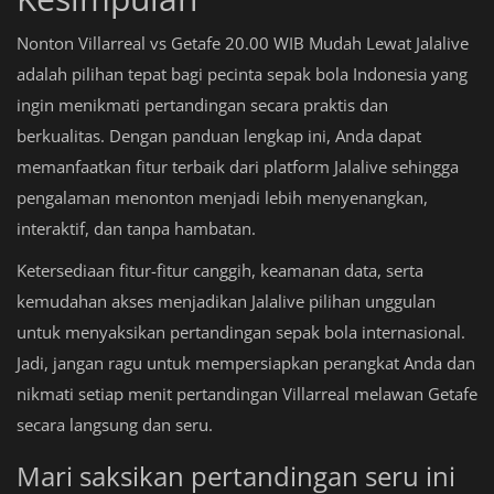
Nonton Villarreal vs Getafe 20.00 WIB Mudah Lewat Jalalive
adalah pilihan tepat bagi pecinta sepak bola Indonesia yang
ingin menikmati pertandingan secara praktis dan
berkualitas. Dengan panduan lengkap ini, Anda dapat
memanfaatkan fitur terbaik dari platform Jalalive sehingga
pengalaman menonton menjadi lebih menyenangkan,
interaktif, dan tanpa hambatan.
Ketersediaan fitur-fitur canggih, keamanan data, serta
kemudahan akses menjadikan Jalalive pilihan unggulan
untuk menyaksikan pertandingan sepak bola internasional.
Jadi, jangan ragu untuk mempersiapkan perangkat Anda dan
nikmati setiap menit pertandingan Villarreal melawan Getafe
secara langsung dan seru.
Mari saksikan pertandingan seru ini