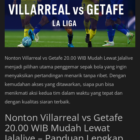
Nonton Villarreal vs Getafe 20.00 WIB Mudah Lewat Jalalive
menjadi pilihan utama penggemar sepak bola yang ingin
menyaksikan pertandingan menarik tanpa ribet. Dengan
kemudahan akses yang ditawarkan, siapa pun bisa
menikmati aksi kedua tim dalam waktu yang tepat dan
dengan kualitas siaran terbaik.
Nonton Villarreal vs Getafe
20.00 WIB Mudah Lewat
Jalalive – Panduan Lengkap