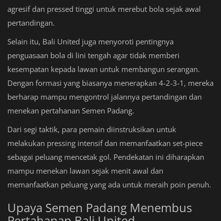
agresif dan pressed tinggi untuk merebut bola sejak awal
pertandingan.
Selain itu, Bali United juga menyoroti pentingnya
penguasaan bola di lini tengah agar tidak memberi
kesempatan kepada lawan untuk membangun serangan.
Dengan formasi yang biasanya menerapkan 4-2-3-1, mereka
berharap mampu mengontrol jalannya pertandingan dan
menekan pertahanan Semen Padang.
Dari segi taktik, para pemain diinstruksikan untuk
melakukan pressing intensif dan memanfaatkan set-piece
sebagai peluang mencetak gol. Pendekatan ini diharapkan
mampu menekan lawan sejak menit awal dan
memanfaatkan peluang yang ada untuk meraih poin penuh.
Upaya Semen Padang Menembus
Pertahanan Bali United