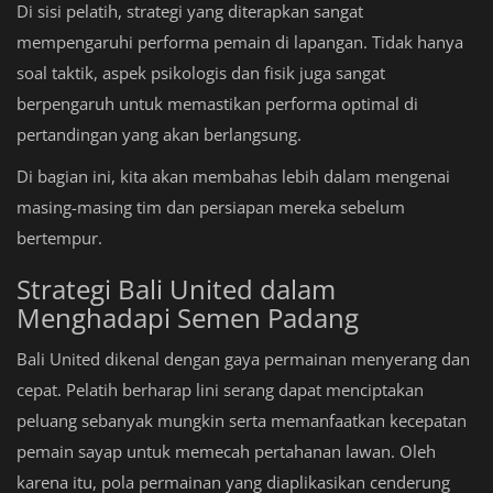
Di sisi pelatih, strategi yang diterapkan sangat
mempengaruhi performa pemain di lapangan. Tidak hanya
soal taktik, aspek psikologis dan fisik juga sangat
berpengaruh untuk memastikan performa optimal di
pertandingan yang akan berlangsung.
Di bagian ini, kita akan membahas lebih dalam mengenai
masing-masing tim dan persiapan mereka sebelum
bertempur.
Strategi Bali United dalam
Menghadapi Semen Padang
Bali United dikenal dengan gaya permainan menyerang dan
cepat. Pelatih berharap lini serang dapat menciptakan
peluang sebanyak mungkin serta memanfaatkan kecepatan
pemain sayap untuk memecah pertahanan lawan. Oleh
karena itu, pola permainan yang diaplikasikan cenderung