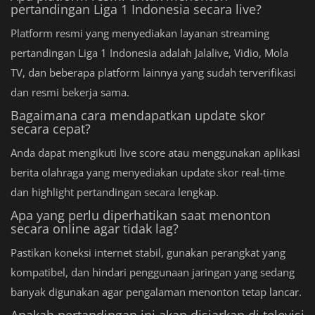
pertandingan Liga 1 Indonesia secara live?
Platform resmi yang menyediakan layanan streaming
pertandingan Liga 1 Indonesia adalah Jalalive, Vidio, Mola
TV, dan beberapa platform lainnya yang sudah terverifikasi
dan resmi bekerja sama.
Bagaimana cara mendapatkan update skor
secara cepat?
Anda dapat mengikuti live score atau menggunakan aplikasi
berita olahraga yang menyediakan update skor real-time
dan highlight pertandingan secara lengkap.
Apa yang perlu diperhatikan saat menonton
secara online agar tidak lag?
Pastikan koneksi internet stabil, gunakan perangkat yang
kompatibel, dan hindari penggunaan jaringan yang sedang
banyak digunakan agar pengalaman menonton tetap lancar.
Apakah pertandingan ini akan disiarkan di televisi