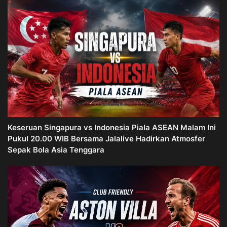
Keseruan Singapura vs Indonesia Piala ASEAN Malam Ini
Pukul 20.00 WIB Bersama Jalalive Hadirkan Atmosfer
Sepak Bola Asia Tenggara