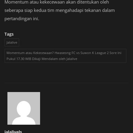
Momentum atau kekecewaan akan ditentukan oleh
seberapa siap kedua tim mengahadapi tekanan dalam
pertandingan ini.
Tags
Jalalive
Momentum atau Kekecewaan? Hwaseong FC vs Suwon K League 2 Sore Ini
Pukul 17.30 WIB Dikaji Mendalam oleh Jalalive
jalalivels