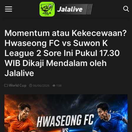
Momentum atau Kekecewaan?
Hwaseong FC vs Suwon K
Home
League 2 Sore Ini Pukul 17.30
WIB Dikaji Mendalam oleh
Jalalive
World Cup
06/06/2026
138