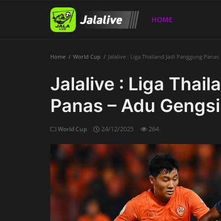
HOME
Home
World Cup
Jalalive : Liga Thailand Jadi Panggung Pana
Home
Jalalive : Liga Tha
Panas – Adu Gengsi
24/12/2025
264
World Cup