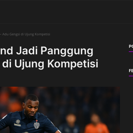
s – Adu Gengsi di Ujung Kompetisi
P
iland Jadi Panggung
 di Ujung Kompetisi
F