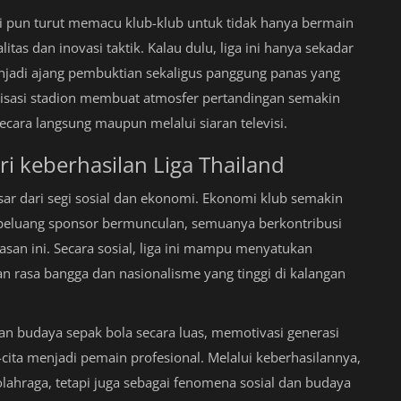
i pun turut memacu klub-klub untuk tidak hanya bermain
as dan inovasi taktik. Kalau dulu, liga ini hanya sekadar
enjadi ajang pembuktian sekaligus panggung panas yang
rnisasi stadion membuat atmosfer pertandingan semakin
ara langsung maupun melalui siaran televisi.
i keberhasilan Liga Thailand
ar dari segi sosial dan ekonomi. Ekonomi klub semakin
peluang sponsor bermunculan, semuanya berkontribusi
san ini. Secara sosial, liga ini mampu menyatukan
n rasa bangga dan nasionalisme yang tinggi di kalangan
n budaya sepak bola secara luas, memotivasi generasi
-cita menjadi pemain profesional. Melalui keberhasilannya,
olahraga, tetapi juga sebagai fenomena sosial dan budaya