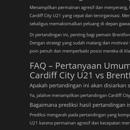
Menampilkan permainan agresif dan menyerang, Br
Cardiff City U21 yang cepat dan terorganisasi. Me
sekaligus memaksimalkan peluang di depan gawa
Di pertandingan ini, penting bagi pemain Brentfor
Dengan strategi yang sudah matang dan motivasi
poin penuh dan memperbaiki posisi mereka di kla
FAQ – Pertanyaan Umum
Cardiff City U21 vs Bren
Apakah pertandingan ini akan disiarkan 
Ya, jalalive menampilkan pertandingan Cardiff Ci
Bagaimana prediksi hasil pertandingan i
Prediksi mengarah pada pertandingan yang kompet
U21 karena permainan agresif dan kecepatan mer