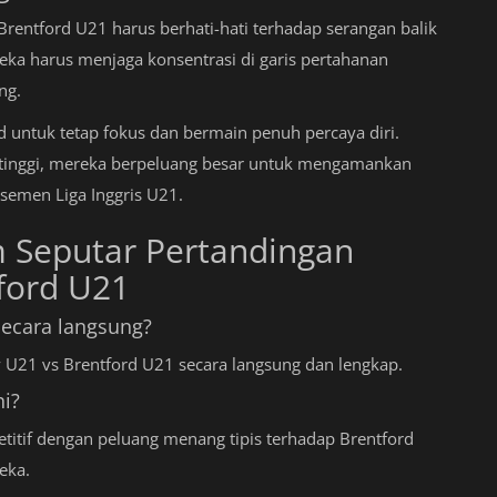
entford U21 harus berhati-hati terhadap serangan balik
reka harus menjaga konsentrasi di garis pertahanan
ng.
d untuk tetap fokus dan bermain penuh percaya diri.
 tinggi, mereka berpeluang besar untuk mengamankan
semen Liga Inggris U21.
 Seputar Pertandingan
tford U21
secara langsung?
ty U21 vs Brentford U21 secara langsung dan lengkap.
ni?
itif dengan peluang menang tipis terhadap Brentford
eka.