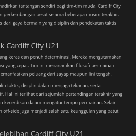
adirkan tantangan sendiri bagi tim-tim muda. Cardiff City
kan perkembangan pesat selama beberapa musim terakhir.
 dari gaya bermain yang disiplin dan pendekatan taktis
k Cardiff City U21
 yang keras dan penuh determinasi. Mereka mengutamakan
sisi yang cepat. Tim ini menanamkan filosofi permainan
emanfaatkan peluang dari sayap maupun lini tengah.
n taktik, disiplin dalam menjaga tekanan, serta
 Hal ini terlihat dari sejumlah pertandingan terakhir yang
n kecerdikan dalam mengatur tempo permainan. Selain
 off-side juga menjadi salah satu keunggulan yang patut
lebihan Cardiff City U21