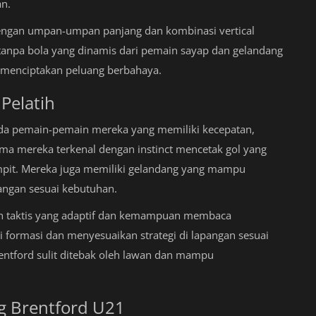
n.
engan umpan-umpan panjang dan kombinasi vertical
anpa bola yang dinamis dari pemain sayap dan gelandang
 menciptakan peluang berbahaya.
Pelatih
pada pemain-pemain mereka yang memiliki kecepatan,
tama mereka terkenal dengan instinct mencetak gol yang
mpit. Mereka juga memiliki gelandang yang mampu
angan sesuai kebutuhan.
an taktis yang adaptif dan kemampuan membaca
 formasi dan menyesuaikan strategi di lapangan sesuai
ntford sulit ditebak oleh lawan dan mampu
g Brentford U21