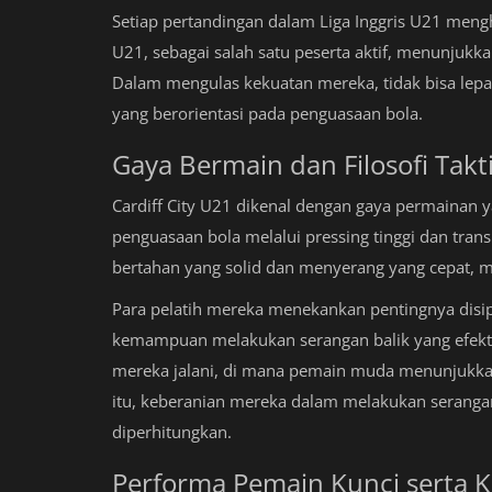
Setiap pertandingan dalam Liga Inggris U21 mengh
U21, sebagai salah satu peserta aktif, menunjuk
Dalam mengulas kekuatan mereka, tidak bisa lepas
yang berorientasi pada penguasaan bola.
Gaya Bermain dan Filosofi Takti
Cardiff City U21 dikenal dengan gaya permainan
penguasaan bola melalui pressing tinggi dan tran
bertahan yang solid dan menyerang yang cepat, m
Para pelatih mereka menekankan pentingnya disipli
kemampuan melakukan serangan balik yang efektif.
mereka jalani, di mana pemain muda menunjukka
itu, keberanian mereka dalam melakukan serangan
diperhitungkan.
Performa Pemain Kunci serta Ke