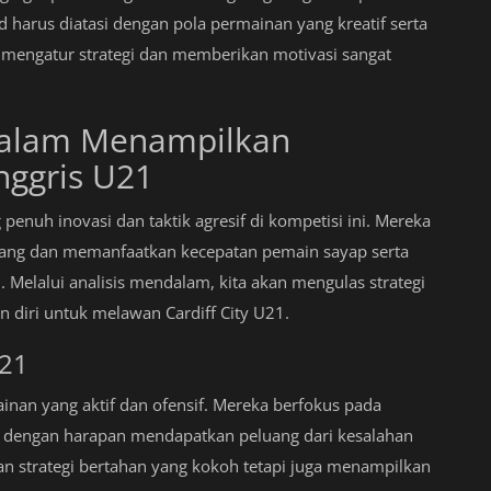
d harus diatasi dengan pola permainan yang kreatif serta
am mengatur strategi dan memberikan motivasi sangat
 dalam Menampilkan
nggris U21
penuh inovasi dan taktik agresif di kompetisi ini. Mereka
rang dan memanfaatkan kecepatan pemain sayap serta
Melalui analisis mendalam, kita akan mengulas strategi
diri untuk melawan Cardiff City U21.
U21
nan yang aktif dan ofensif. Mereka berfokus pada
ah, dengan harapan mendapatkan peluang dari kesalahan
n strategi bertahan yang kokoh tetapi juga menampilkan