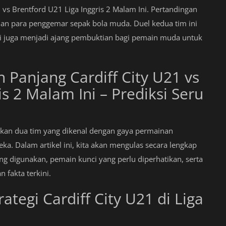
 vs Brentford U21 Liga Inggris 2 Malam Ini. Pertandingan
atian para penggemar sepak bola muda. Duel kedua tim ini
pi juga menjadi ajang pembuktian bagi pemain muda untuk
n Panjang Cardiff City U21 vs
is 2 Malam Ini – Prediksi Seru
ukan dua tim yang dikenal dengan gaya permainan
ka. Dalam artikel ini, kita akan mengulas secara lengkap
yang digunakan, pemain kunci yang perlu diperhatikan, serta
 fakta terkini.
ategi Cardiff City U21 di Liga