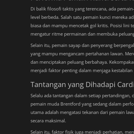
Di balik filosofi taktis yang terencana, ada pe
level berbeda. Salah satu pemain kunci mereka ad
biasa dan mampu mencetak gol kritis. Posisi lini 
mengatur ritme permainan dan membuka peluang
Selain itu, pemain sayap dan penyerang berpenga
yang mampu mengancam pertahanan lawan. Mere
dan menciptakan peluang berbahaya. Kekompakan d
menjadi faktor penting dalam menjaga kestabilan
Tantangan yang Dihadapi Cardi
Selalu ada tantangan dalam setiap pertandingan, 
pemain muda Brentford yang sedang dalam perform
utama adalah mengatasi tekanan dari pemain l
secara maksimal.
Selain itu, faktor fisik juga menjadi perhatian, m