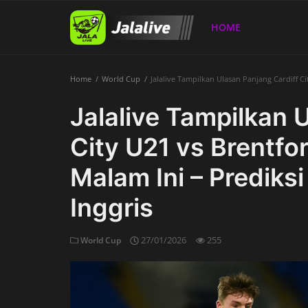
HOME
Home
World Cup
Jalalive Tampilkan Ulasan Panjang Cardiff Ci
Home
Jalalive Tampilkan 
City U21 vs Brentfor
Malam Ini – Prediks
Inggris
27/01/2026
255
World Cup