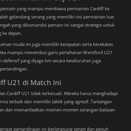
main-pemain yang mampu membawa permainan Cardiff ke
alah gelandang serang yang memiliki visi permainan luar
tengah yang dikomandoi pemain ini sangat strategis untuk
 ke depan.
laman muda ini juga memiliki kecepatan serta kecekatan
ka mampu menembus garis pertahanan Brentford U21
efensif yang dijaga tim secara keseluruhan juga
 pertandingan.
ff U21 di Match Ini
dan Cardiff U21 tidak terkecuali. Mereka harus menghadapi
a terbaik dan memiliki taktik yang agresif. Tantangan
awan dan memanfaatkan momen-momen serangan balasan
engingat pertandingan ini berlangsung sengit dan penuh