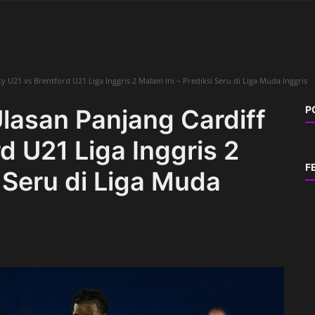
ty U21 vs Brentford U21 Liga Inggris 2 Malam Ini – Prediksi Seru di Liga Muda Inggris
P
Ulasan Panjang Cardiff
d U21 Liga Inggris 2
F
i Seru di Liga Muda