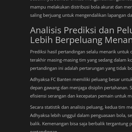
mampu melakukan distribusi bola akurat dan men
saling berjuang untuk mengendalikan lapangan d
Analisis Prediksi dan Pe
Lebih Berpeluang Mena
Prediksi hasil pertandingan selalu menarik untuk
terakhir masing-masing tim yang sedang dalam ko
pertandingan ini adalah pertarungan yang tidak b
Adhyaksa FC Banten memiliki peluang besar unt
depan gawang dan menjaga disiplin pertahanan. 
efisiensi serangan dan kecepatan pemain untuk m
Secara statistik dan analisis peluang, kedua tim
Adhyaksa lebih unggul dalam penguasaan bola, s
balik. Kemenangan bisa saja berbalik tergantung
pertandingan.