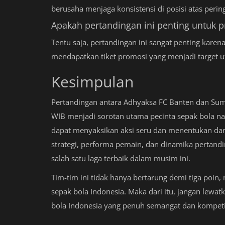
berusaha menjaga konsistensi di posisi atas pering
Apakah pertandingan ini penting untuk p
Tentu saja, pertandingan ini sangat penting kare
mendapatkan tiket promosi yang menjadi target 
Kesimpulan
Pertandingan antara Adhyaksa FC Banten dan Sumse
WIB menjadi sorotan utama pecinta sepak bola nas
dapat menyaksikan aksi seru dan menentukan dar
strategi, performa pemain, dan dinamika pertandi
salah satu laga terbaik dalam musim ini.
Tim-tim ini tidak hanya bertarung demi tiga poin,
sepak bola Indonesia. Maka dari itu, jangan lewat
bola Indonesia yang penuh semangat dan kompetis