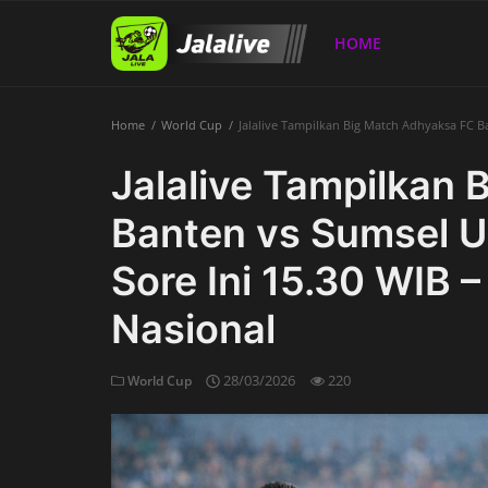
HOME
Home
World Cup
Jalalive Tampilkan Big Match Adhyaksa FC Ba
Home
Jalalive Tampilkan
Banten vs Sumsel Un
Sore Ini 15.30 WIB –
Nasional
28/03/2026
220
World Cup