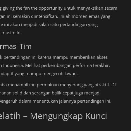
 giving the fan the opportunity untuk menyaksikan secara
gan ini semakin diintensifkan. Inilah momen emas yang
e ini akan menjadi salah satu pertandingan yang
 musim ini.
rmasi Tim
arik pertandingan ini karena mampu memberikan akses
h Indonesia. Melihat perkembangan performa terakhir,
n adaptif yang mampu mengecoh lawan.
oba menampilkan permainan menyerang yang atraktif. Di
hanan solid dan serangan balik cepat juga menjadi
pengaruh dalam menentukan jalannya pertandingan ini.
Pelatih – Mengungkap Kunci