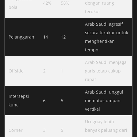
42%
58%
dengan ruang
bola
terukur
Arab Saudi agresif
secara terukur untuk
Pelanggaran
14
12
menghentikan
tempo
Arab Saudi menjaga
Offside
2
1
garis tetap cukup
rapat
Arab Saudi unggul
Intersepsi
6
5
memutus umpan
kunci
vertikal
Uruguay lebih
Corner
3
5
banyak peluang dari