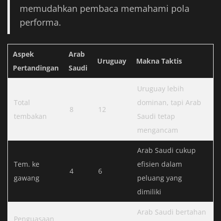
memudahkan pembaca memahami pola
performa.
Aspek
Arab
Uruguay
Makna Taktis
Pertandingan
Saudi
Uruguay lebih
Total
dominan, tapi Arab
8
12
tembakan
Saudi tetap
mengancam
Arab Saudi cukup
Tem. ke
efisien dalam
4
6
gawang
peluang yang
dimiliki
Arab Saudi bertahan
Penguasaan