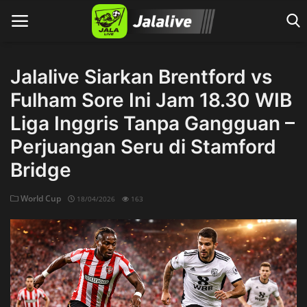
Jalalive Siarkan Brentford vs
Fulham Sore Ini Jam 18.30 WIB
Home
Liga Inggris Tanpa Gangguan –
Perjuangan Seru di Stamford
Bridge
World Cup
18/04/2026
163