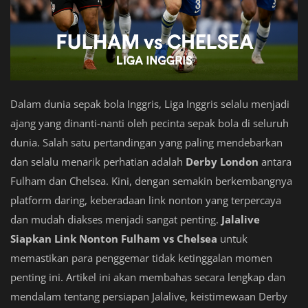
Dalam dunia sepak bola Inggris, Liga Inggris selalu menjadi
ajang yang dinanti-nanti oleh pecinta sepak bola di seluruh
dunia. Salah satu pertandingan yang paling mendebarkan
dan selalu menarik perhatian adalah
Derby London
antara
Fulham dan Chelsea. Kini, dengan semakin berkembangnya
platform daring, keberadaan link nonton yang terpercaya
dan mudah diakses menjadi sangat penting.
Jalalive
Siapkan Link Nonton Fulham vs Chelsea
untuk
memastikan para penggemar tidak ketinggalan momen
penting ini. Artikel ini akan membahas secara lengkap dan
mendalam tentang persiapan Jalalive, keistimewaan Derby