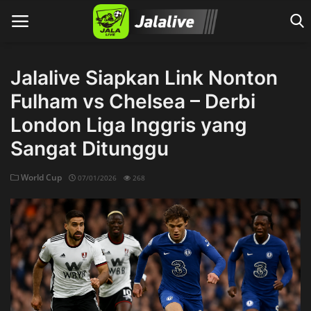
Jalalive Siapkan Link Nonton
Fulham vs Chelsea – Derbi
Home
London Liga Inggris yang
Sangat Ditunggu
World Cup
07/01/2026
268