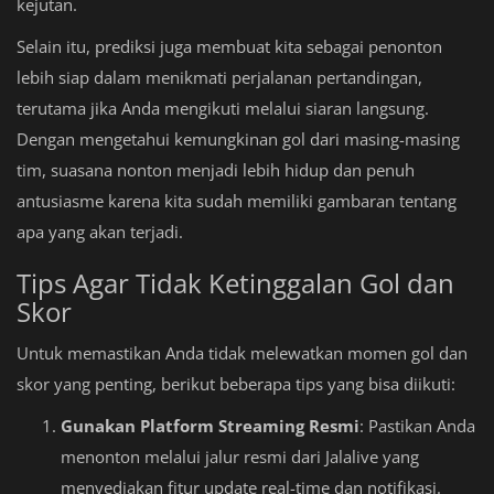
kejutan.
Selain itu, prediksi juga membuat kita sebagai penonton
lebih siap dalam menikmati perjalanan pertandingan,
terutama jika Anda mengikuti melalui siaran langsung.
Dengan mengetahui kemungkinan gol dari masing-masing
tim, suasana nonton menjadi lebih hidup dan penuh
antusiasme karena kita sudah memiliki gambaran tentang
apa yang akan terjadi.
Tips Agar Tidak Ketinggalan Gol dan
Skor
Untuk memastikan Anda tidak melewatkan momen gol dan
skor yang penting, berikut beberapa tips yang bisa diikuti:
Gunakan Platform Streaming Resmi
: Pastikan Anda
menonton melalui jalur resmi dari Jalalive yang
menyediakan fitur update real-time dan notifikasi.