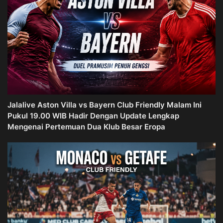
Jalalive Aston Villa vs Bayern Club Friendly Malam Ini
Pukul 19.00 WIB Hadir Dengan Update Lengkap
Mengenai Pertemuan Dua Klub Besar Eropa