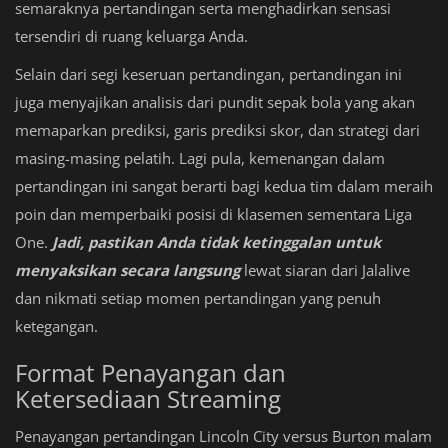
semaraknya pertandingan serta menghadirkan sensasi
tersendiri di ruang keluarga Anda.
Selain dari segi keseruan pertandingan, pertandingan ini
juga menyajikan analisis dari pundit sepak bola yang akan
memaparkan prediksi, garis prediksi skor, dan strategi dari
masing-masing pelatih. Lagi pula, kemenangan dalam
pertandingan ini sangat berarti bagi kedua tim dalam meraih
poin dan memperbaiki posisi di klasemen sementara Liga
One.
Jadi, pastikan Anda tidak ketinggalan untuk
menyaksikan secara langsung
lewat siaran dari Jalalive
dan nikmati setiap momen pertandingan yang penuh
ketegangan.
Format Penayangan dan
Ketersediaan Streaming
Penayangan pertandingan Lincoln City versus Burton malam