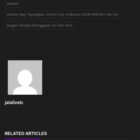
Jalalive
Jalalive Siap Tayangkan Lincoln City vs Burton 03.00 WIB Dini Hari Ini
Jangan Sampai Ketinggalan Gol dan Skor
jalalivels
RELATED ARTICLES