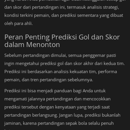
dan skor dari pertandingan ini, termasuk analisis strategi,
kondisi terkini pemain, dan prediksi sementara yang dibuat
oleh para ahli.
Peran Penting Prediksi Gol dan Skor
dalam Menonton
Sebelum pertandingan dimulai, semua penggemar pasti
ingin mengetahui prediksi gol dan skor akhir dari kedua tim.
Prediksi ini berdasarkan analisis kekuatan tim, performa
pemain, dan tren pertandingan sebelumnya.
Prediksi ini bisa menjadi panduan bagi Anda untuk
mengamati jalannya pertandingan dan mencocokkan
prediksi tersebut dengan kenyataan yang terjadi saat
pertandingan berlangsung. Jangan lupa, prediksi bukanlah
jaminan, karena pertandingan sepak bola selalu penuh