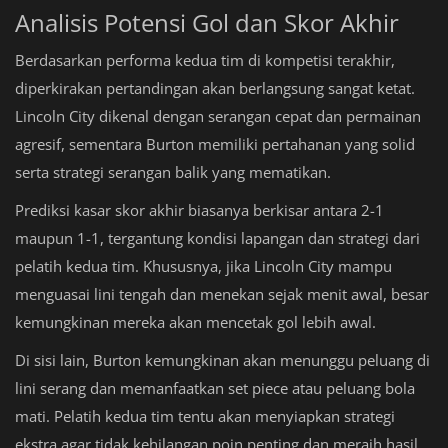
Analisis Potensi Gol dan Skor Akhir
Berdasarkan performa kedua tim di kompetisi terakhir,
diperkirakan pertandingan akan berlangsung sangat ketat.
Lincoln City dikenal dengan serangan cepat dan permainan
agresif, sementara Burton memiliki pertahanan yang solid
serta strategi serangan balik yang mematikan.
Prediksi kasar skor akhir biasanya berkisar antara 2-1
maupun 1-1, tergantung kondisi lapangan dan strategi dari
pelatih kedua tim. Khususnya, jika Lincoln City mampu
menguasai lini tengah dan menekan sejak menit awal, besar
kemungkinan mereka akan mencetak gol lebih awal.
Di sisi lain, Burton kemungkinan akan menunggu peluang di
lini serang dan memanfaatkan set piece atau peluang bola
mati. Pelatih kedua tim tentu akan menyiapkan strategi
ekstra agar tidak kehilangan poin penting dan meraih hasil