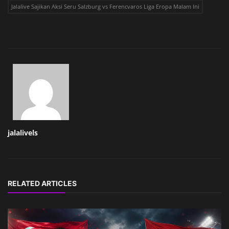
Jalalive Sajikan Aksi Seru Salzburg vs Ferencvaros Liga Eropa Malam Ini
jalalivels
RELATED ARTICLES