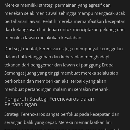
Mereka memiliki strategi permainan yang agresif dan
menekan sejak menit awal sehingga mampu mengacak-acak
pertahanan lawan. Pelatih mereka memanfaatkan kecepatan
dan ketangkasan lini depan untuk menciptakan peluang dan
memaksa lawan melakukan kesalahan.
Dari segi mental, Ferencvaros juga mempunyai keunggulan
dalam hal ketangguhan dan keberanian menghadapi
tekanan dari penggemar dan lawan di panggung Eropa.
Semangat juang yang tinggi membuat mereka selalu siap
berkorban dan memberikan aksi terbaik yang akan
membuat pertandingan malam ini semakin menarik.
Pengaruh Strategi Ferencvaros dalam
Pertandingan
Strategi Ferencvaros sangat berfokus pada kecepatan dan
serangan balik yang cepat. Mereka memanfaatkan lini