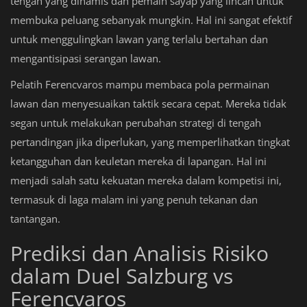
tengah yang dinamis dan pemain sayap yang lincah untuk
membuka peluang sebanyak mungkin. Hal ini sangat efektif
untuk menggulingkan lawan yang terlalu bertahan dan
mengantisipasi serangan lawan.
Pelatih Ferencvaros mampu membaca pola permainan
lawan dan menyesuaikan taktik secara cepat. Mereka tidak
segan untuk melakukan perubahan strategi di tengah
pertandingan jika diperlukan, yang memperlihatkan tingkat
ketangguhan dan keuletan mereka di lapangan. Hal ini
menjadi salah satu kekuatan mereka dalam kompetisi ini,
termasuk di laga malam ini yang penuh tekanan dan
tantangan.
Prediksi dan Analisis Risiko
dalam Duel Salzburg vs
Ferencvaros