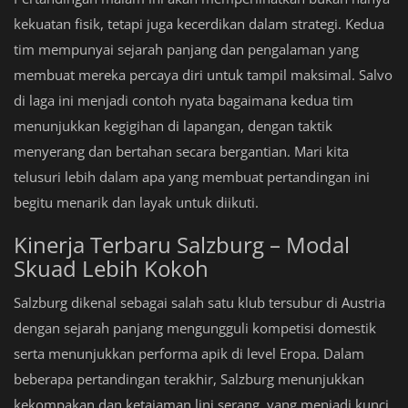
kekuatan fisik, tetapi juga kecerdikan dalam strategi. Kedua
tim mempunyai sejarah panjang dan pengalaman yang
membuat mereka percaya diri untuk tampil maksimal. Salvo
di laga ini menjadi contoh nyata bagaimana kedua tim
menunjukkan kegigihan di lapangan, dengan taktik
menyerang dan bertahan secara bergantian. Mari kita
telusuri lebih dalam apa yang membuat pertandingan ini
begitu menarik dan layak untuk diikuti.
Kinerja Terbaru Salzburg – Modal
Skuad Lebih Kokoh
Salzburg dikenal sebagai salah satu klub tersubur di Austria
dengan sejarah panjang mengungguli kompetisi domestik
serta menunjukkan performa apik di level Eropa. Dalam
beberapa pertandingan terakhir, Salzburg menunjukkan
kekompakan dan ketajaman lini serang, yang menjadi kunci