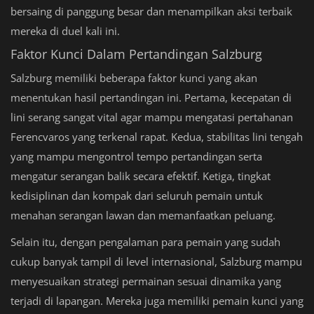
bersaing di panggung besar dan menampilkan aksi terbaik
mereka di duel kali ini.
Faktor Kunci Dalam Pertandingan Salzburg
Salzburg memiliki beberapa faktor kunci yang akan
menentukan hasil pertandingan ini. Pertama, kecepatan di
lini serang sangat vital agar mampu mengatasi pertahanan
Ferencvaros yang terkenal rapat. Kedua, stabilitas lini tengah
yang mampu mengontrol tempo pertandingan serta
mengatur serangan balik secara efektif. Ketiga, tingkat
kedisiplinan dan kompak dari seluruh pemain untuk
menahan serangan lawan dan memanfaatkan peluang.
Selain itu, dengan pengalaman para pemain yang sudah
cukup banyak tampil di level internasional, Salzburg mampu
menyesuaikan strategi permainan sesuai dinamika yang
terjadi di lapangan. Mereka juga memiliki pemain kunci yang