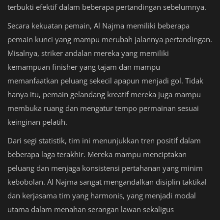
terbukti efektif dalam beberapa pertandingan sebelumnya.
Secara kekuatan pemain, Al Najma memiliki beberapa
pemain kunci yang mampu merubah jalannya pertandingan.
Misalnya, striker andalan mereka yang memiliki
kemampuan finisher yang tajam dan mampu
memanfaatkan peluang sekecil apapun menjadi gol. Tidak
hanya itu, pemain gelandang kreatif mereka juga mampu
membuka ruang dan mengatur tempo permainan sesuai
keinginan pelatih.
Dari segi statistik, tim ini menunjukkan tren positif dalam
beberapa laga terakhir. Mereka mampu menciptakan
peluang dan menjaga konsistensi pertahanan yang minim
kebobolan. Al Najma sangat mengandalkan disiplin taktikal
dan kerjasama tim yang harmonis, yang menjadi modal
utama dalam menahan serangan lawan sekaligus