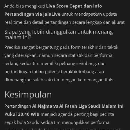
Anda bisa mengikuti
Live Score Cepat dan Info
Pertandingan via JalaLive
untuk mendapatkan update
real-time dan detail pertandingan secara lengkap dan akurat.
Siapa yang lebih diunggulkan untuk menang
malam ini?
Prediksi sangat bergantung pada form terakhir dan taktik
yang diterapkan, namun secara statistik dan performa
terkini, kedua tim memiliki peluang seimbang, dan
pertandingan ini berpotensi berakhir imbang atau
dimenangkan salah satu tim dengan kemenangan tipis.
Kesimpulan
Pertandingan
Al Najma vs Al Fateh Liga Saudi Malam Ini
Pukul 20.40 WIB
menjadi agenda penting bagi pecinta
sepak bola Saudi. Kedua tim menunjukkan performa