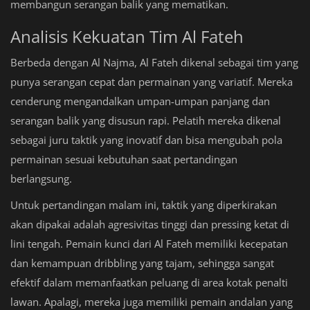
membangun serangan balik yang mematikan.
Analisis Kekuatan Tim Al Fateh
Berbeda dengan Al Najma, Al Fateh dikenal sebagai tim yang
punya serangan cepat dan permainan yang variatif. Mereka
cenderung mengandalkan umpan-umpan panjang dan
serangan balik yang disusun rapi. Pelatih mereka dikenal
sebagai juru taktik yang inovatif dan bisa mengubah pola
permainan sesuai kebutuhan saat pertandingan
berlangsung.
Untuk pertandingan malam ini, taktik yang diperkirakan
akan dipakai adalah agresivitas tinggi dan pressing ketat di
lini tengah. Pemain kunci dari Al Fateh memiliki kecepatan
dan kemampuan dribbling yang tajam, sehingga sangat
efektif dalam memanfaatkan peluang di area kotak penalti
lawan. Apalagi, mereka juga memiliki pemain andalan yang