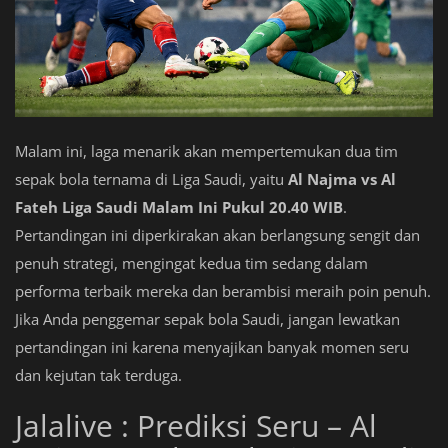
Malam ini, laga menarik akan mempertemukan dua tim
sepak bola ternama di Liga Saudi, yaitu
Al Najma vs Al
Fateh Liga Saudi Malam Ini Pukul 20.40 WIB
.
Pertandingan ini diperkirakan akan berlangsung sengit dan
penuh strategi, mengingat kedua tim sedang dalam
performa terbaik mereka dan berambisi meraih poin penuh.
Jika Anda penggemar sepak bola Saudi, jangan lewatkan
pertandingan ini karena menyajikan banyak momen seru
dan kejutan tak terduga.
Jalalive : Prediksi Seru – Al