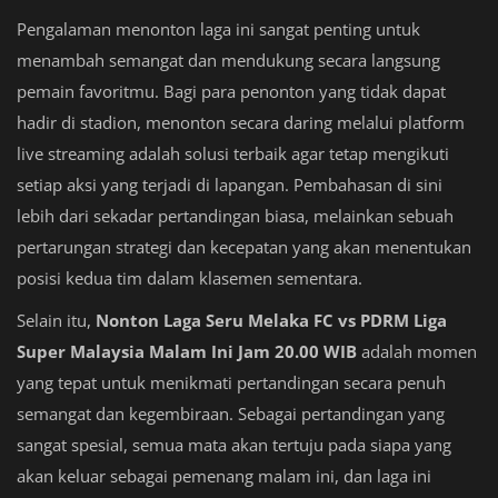
Pengalaman menonton laga ini sangat penting untuk
menambah semangat dan mendukung secara langsung
pemain favoritmu. Bagi para penonton yang tidak dapat
hadir di stadion, menonton secara daring melalui platform
live streaming adalah solusi terbaik agar tetap mengikuti
setiap aksi yang terjadi di lapangan. Pembahasan di sini
lebih dari sekadar pertandingan biasa, melainkan sebuah
pertarungan strategi dan kecepatan yang akan menentukan
posisi kedua tim dalam klasemen sementara.
Selain itu,
Nonton Laga Seru Melaka FC vs PDRM Liga
Super Malaysia Malam Ini Jam 20.00 WIB
adalah momen
yang tepat untuk menikmati pertandingan secara penuh
semangat dan kegembiraan. Sebagai pertandingan yang
sangat spesial, semua mata akan tertuju pada siapa yang
akan keluar sebagai pemenang malam ini, dan laga ini