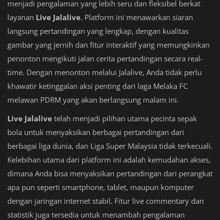
menjadi pengalaman yang lebih seru dan fleksibel berkat
layanan
Live Jalalive
. Platform ini menawarkan siaran
langsung pertandingan yang lengkap, dengan kualitas
gambar yang jernih dan fitur interaktif yang memungkinkan
penonton mengikuti jalan cerita pertandingan secara real-
time. Dengan menonton melalui Jalalive, Anda tidak perlu
khawatir ketinggalan aksi penting dari laga Melaka FC
melawan PDRM yang akan berlangsung malam ini.
Live Jalalive
telah menjadi pilihan utama pecinta sepak
bola untuk menyaksikan berbagai pertandingan dari
berbagai liga dunia, dan Liga Super Malaysia tidak terkecuali.
Kelebihan utama dari platform ini adalah kemudahan akses,
dimana Anda bisa menyaksikan pertandingan dari perangkat
apa pun seperti smartphone, tablet, maupun komputer
dengan jaringan internet stabil. Fitur live commentary dan
statistik juga tersedia untuk menambah pengalaman