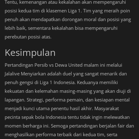
Tentu, kemenangan atau kekalahan akan mempengaruhi
posisi kedua tim di klasemen Liga 1. Tim yang meraih poin
penuh akan mendapatkan dorongan moral dan posisi yang
lebih baik, sementara kekalahan bisa mempengaruhi
perebutan posisi atas.
Kesimpulan
Pertandingan Persib vs Dewa United malam ini melalui
Jalalive Menyiarkan adalah duel yang sangat menarik dan
penuh gengsi di Liga 1 Indonesia. Keduanya memiliki
kekuatan dan kelemahan masing-masing yang akan diuji di
lapangan. Strategi, performa pemain, dan kesiapan mental
menjadi kunci utama penentu hasil akhir. Masyarakat
pecinta sepak bola Indonesia tentu tidak ingin melewatkan
momen berharga ini. Semoga pertandingan berjalan fair dan
menghasilkan performa terbaik dari kedua tim, serta