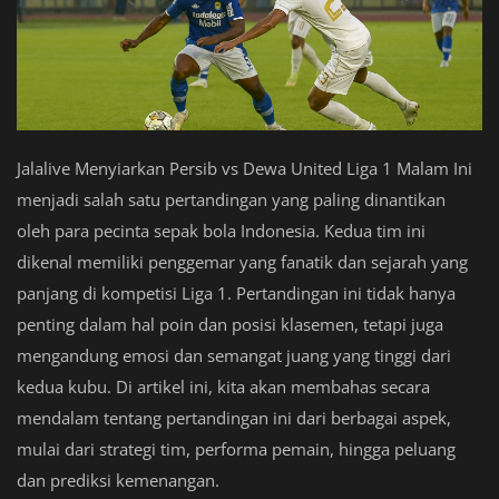
Jalalive Menyiarkan Persib vs Dewa United Liga 1 Malam Ini
menjadi salah satu pertandingan yang paling dinantikan
oleh para pecinta sepak bola Indonesia. Kedua tim ini
dikenal memiliki penggemar yang fanatik dan sejarah yang
panjang di kompetisi Liga 1. Pertandingan ini tidak hanya
penting dalam hal poin dan posisi klasemen, tetapi juga
mengandung emosi dan semangat juang yang tinggi dari
kedua kubu. Di artikel ini, kita akan membahas secara
mendalam tentang pertandingan ini dari berbagai aspek,
mulai dari strategi tim, performa pemain, hingga peluang
dan prediksi kemenangan.