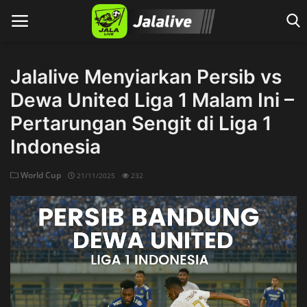
Jalalive Menyiarkan Persib vs
Dewa United Liga 1 Malam Ini –
Home
Pertarungan Sengit di Liga 1
Indonesia
World Cup
21/11/2025
232