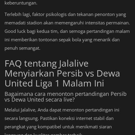
keberuntungan.
Terlebih lagi, faktor psikologis dan tekanan penonton yang
memadati stadion akan memengaruhi intensitas permainan.
Good luck bagi kedua tim, dan semoga pertandingan malam
ini memberikan tontonan sepak bola yang menarik dan
penuh semangat.
FAQ tentang Jalalive
Menyiarkan Persib vs Dewa
United Liga 1 Malam Ini
Bagaimana cara menonton pertandingan Persib
vs Dewa United secara live?
Melalui Jalalive, Anda dapat menonton pertandingan ini
secara langsung. Pastikan koneksi internet stabil dan
perangkat yang kompatibel untuk menikmati siaran
langsung dan kualitas gambar terbaik.