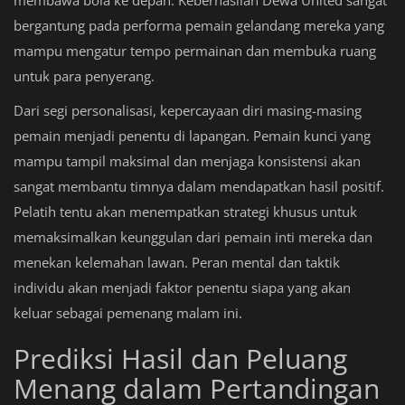
bergantung pada performa pemain gelandang mereka yang
mampu mengatur tempo permainan dan membuka ruang
untuk para penyerang.
Dari segi personalisasi, kepercayaan diri masing-masing
pemain menjadi penentu di lapangan. Pemain kunci yang
mampu tampil maksimal dan menjaga konsistensi akan
sangat membantu timnya dalam mendapatkan hasil positif.
Pelatih tentu akan menempatkan strategi khusus untuk
memaksimalkan keunggulan dari pemain inti mereka dan
menekan kelemahan lawan. Peran mental dan taktik
individu akan menjadi faktor penentu siapa yang akan
keluar sebagai pemenang malam ini.
Prediksi Hasil dan Peluang
Menang dalam Pertandingan