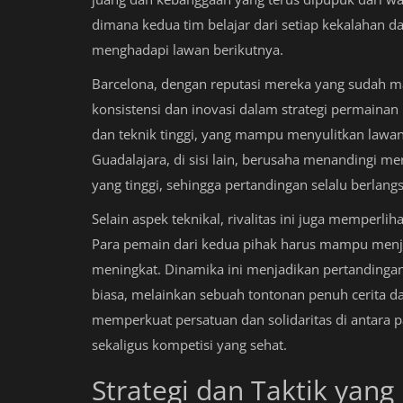
dimana kedua tim belajar dari setiap kekalaha
menghadapi lawan berikutnya.
Barcelona, dengan reputasi mereka yang sudah ma
konsistensi dan inovasi dalam strategi permainan
dan teknik tinggi, yang mampu menyulitkan lawan
Guadalajara, di sisi lain, berusaha menandingi m
yang tinggi, sehingga pertandingan selalu berla
Selain aspek teknikal, rivalitas ini juga memperl
Para pemain dari kedua pihak harus mampu menja
meningkat. Dinamika ini menjadikan pertandingan
biasa, melainkan sebuah tontonan penuh cerita d
memperkuat persatuan dan solidaritas di antara
sekaligus kompetisi yang sehat.
Strategi dan Taktik ya