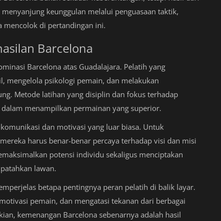
u menyanjung keunggulan melalui penguasaan taktik,
 mencolok di pertandingan ini.
asilan Barcelona
minasi Barcelona atas Guadalajara. Pelatih yang
, mengelola psikologi pemain, dan melakukan
ng. Metode latihan yang disiplin dan fokus terhadap
ka dalam menampilkan permainan yang superior.
omunikasi dan motivasi yang luar biasa. Untuk
mereka harus benar-benar percaya terhadap visi dan misi
emaksimalkan potensi individu sekaligus menciptakan
ipatahkan lawan.
erjelas betapa pentingnya peran pelatih di balik layar.
emotivasi pemain, dan mengatasi tekanan dari berbagai
ian, kemenangan Barcelona sebenarnya adalah hasil