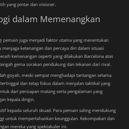
ih yang pintar dan visioner.
ologi dalam Memenangkan
logi pemain juga menjadi faktor utama yang menentukan
 menjaga ketenangan dan percaya diri dalam situasi
eraih kemenangan seperti yang dilakukan Barcelona atas
 tengah gema sorakan pendukung dan tekanan dari rival.
dah goyah, meski sempat menghadapi tantangan selama
tertinggal dan tetap fokus dalam menjalan taktikal yang
rbentuk dari persiapan matang serta pengalaman yang
gan kepala dingin.
itif kepada seluruh skuad. Para pemain saling mendukung
inggi untuk mempertahankan keunggulan. Kekompakan dan
gan mereka yang spektakuler ini.