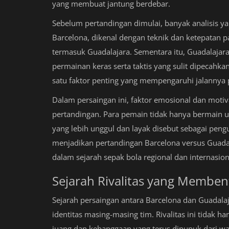
yang membuat jantung berdebar.
Sebelum pertandingan dimulai, banyak analisis y
Barcelona, dikenal dengan teknik dan ketepatan p
termasuk Guadalajara. Sementara itu, Guadalaja
permainan keras serta taktis yang sulit dipecahka
satu faktor penting yang mempengaruhi jalannya 
Dalam persaingan ini, faktor emosional dan moti
pertandingan. Para pemain tidak hanya bermain u
yang lebih unggul dan layak disebut sebagai peng
menjadikan pertandingan Barcelona versus Guadala
dalam sejarah sepak bola regional dan internasion
Sejarah Rivalitas yang Memben
Sejarah persaingan antara Barcelona dan Guadala
identitas masing-masing tim. Rivalitas ini tidak 
juang dan kebanggaan yang terus dipupuk dari wa