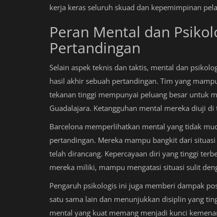
kerja keras seluruh skuad dan kepemimpinan pelat
Peran Mental dan Psik
Pertandingan
Selain aspek teknis dan taktis, mental dan psiko
hasil akhir sebuah pertandingan. Tim yang mampu
tekanan tinggi mempunyai peluang besar untuk m
Guadalajara. Ketangguhan mental mereka diuji di
Barcelona memperlihatkan mental yang tidak mu
pertandingan. Mereka mampu bangkit dari situasi 
telah dirancang. Kepercayaan diri yang tinggi te
mereka miliki, mampu mengatasi situasi sulit den
Pengaruh psikologis ini juga memberi dampak pos
satu sama lain dan menunjukkan disiplin yang t
mental yang kuat memang menjadi kunci kemenan