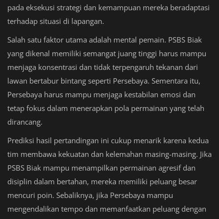
pada eksekusi strategi dan kemampuan mereka beradaptasi
terhadap situasi di lapangan.
Salah satu faktor utama adalah mental pemain. PSBS Biak
yang dikenal memiliki semangat juang tinggi harus mampu
menjaga konsentrasi dan tidak terpengaruh tekanan dari
lawan bertabur bintang seperti Persebaya. Sementara itu,
Persebaya harus mampu menjaga kestabilan emosi dan
tetap fokus dalam menerapkan pola permainan yang telah
dirancang.
Prediksi hasil pertandingan ini cukup menarik karena kedua
tim membawa kekuatan dan kelemahan masing-masing. Jika
PSBS Biak mampu menampilkan permainan agresif dan
disiplin dalam bertahan, mereka memiliki peluang besar
mencuri poin. Sebaliknya, jika Persebaya mampu
mengendalikan tempo dan memanfaatkan peluang dengan