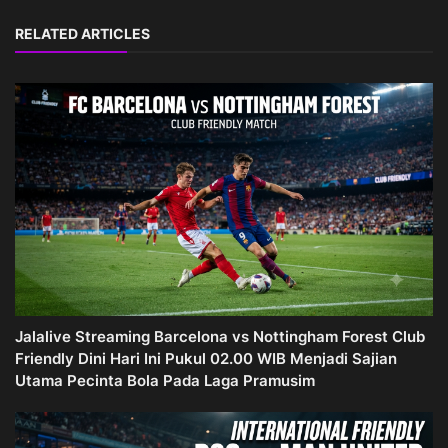
RELATED ARTICLES
Jalalive Streaming Barcelona vs Nottingham Forest Club
Friendly Dini Hari Ini Pukul 02.00 WIB Menjadi Sajian
Utama Pecinta Bola Pada Laga Pramusim