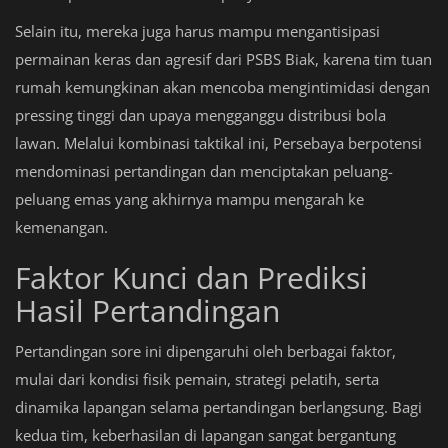
Selain itu, mereka juga harus mampu mengantisipasi
permainan keras dan agresif dari PSBS Biak, karena tim tuan
rumah kemungkinan akan mencoba mengintimidasi dengan
pressing tinggi dan upaya mengganggu distribusi bola
lawan. Melalui kombinasi taktikal ini, Persebaya berpotensi
mendominasi pertandingan dan menciptakan peluang-
peluang emas yang akhirnya mampu mengarah ke
kemenangan.
Faktor Kunci dan Prediksi
Hasil Pertandingan
Pertandingan sore ini dipengaruhi oleh berbagai faktor,
mulai dari kondisi fisik pemain, strategi pelatih, serta
dinamika lapangan selama pertandingan berlangsung. Bagi
kedua tim, keberhasilan di lapangan sangat bergantung