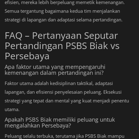
efisien, mereka lebih berpeluang memetik kemenangan.
Semua tergantung bagaimana kedua tim menjalankan
strategi di lapangan dan adaptasi selama pertandingan.
FAQ – Pertanyaan Seputar
Pertandingan PSBS Biak vs
Persebaya
Apa faktor utama yang mempengaruhi
kemenangan dalam pertandingan ini?
Faktor utama adalah kedisiplinan taktikal, adaptasi
lapangan, dan efisiensi penyelesaian peluang. Eksekusi
strategi yang tepat dan mental yang kuat menjadi penentu
utama.
Apakah PSBS Biak memiliki peluang untuk
mengalahkan Persebaya?
Peluang selalu terbuka, terutama jika PSBS Biak mampu