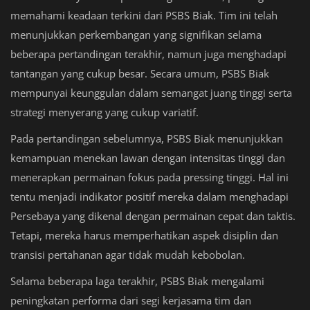
memahami keadaan terkini dari PSBS Biak. Tim ini telah
menunjukkan perkembangan yang signifikan selama
beberapa pertandingan terakhir, namun juga menghadapi
tantangan yang cukup besar. Secara umum, PSBS Biak
mempunyai keunggulan dalam semangat juang tinggi serta
strategi menyerang yang cukup variatif.
Pada pertandingan sebelumnya, PSBS Biak menunjukkan
kemampuan menekan lawan dengan intensitas tinggi dan
menerapkan permainan fokus pada pressing tinggi. Hal ini
tentu menjadi indikator positif mereka dalam menghadapi
Persebaya yang dikenal dengan permainan cepat dan taktis.
Tetapi, mereka harus memperhatikan aspek disiplin dan
transisi pertahanan agar tidak mudah kebobolan.
Selama beberapa laga terakhir, PSBS Biak mengalami
peningkatan performa dari segi kerjasama tim dan