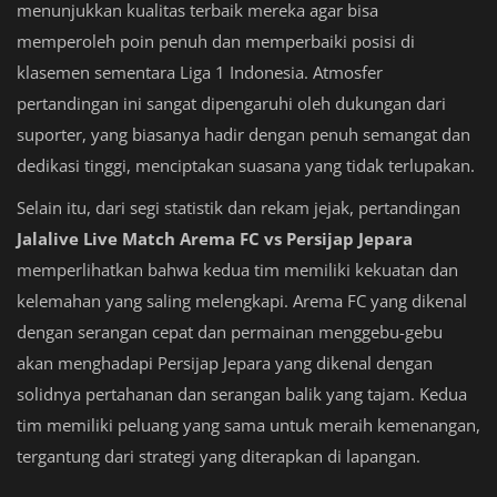
menunjukkan kualitas terbaik mereka agar bisa
memperoleh poin penuh dan memperbaiki posisi di
klasemen sementara Liga 1 Indonesia. Atmosfer
pertandingan ini sangat dipengaruhi oleh dukungan dari
suporter, yang biasanya hadir dengan penuh semangat dan
dedikasi tinggi, menciptakan suasana yang tidak terlupakan.
Selain itu, dari segi statistik dan rekam jejak, pertandingan
Jalalive Live Match Arema FC vs Persijap Jepara
memperlihatkan bahwa kedua tim memiliki kekuatan dan
kelemahan yang saling melengkapi. Arema FC yang dikenal
dengan serangan cepat dan permainan menggebu-gebu
akan menghadapi Persijap Jepara yang dikenal dengan
solidnya pertahanan dan serangan balik yang tajam. Kedua
tim memiliki peluang yang sama untuk meraih kemenangan,
tergantung dari strategi yang diterapkan di lapangan.