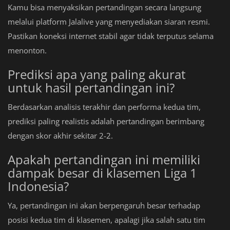
Kamu bisa menyaksikan pertandingan secara langsung
melalui platform Jalalive yang menyediakan siaran resmi.
Pastikan koneksi internet stabil agar tidak terputus selama
menonton.
Prediksi apa yang paling akurat
untuk hasil pertandingan ini?
Berdasarkan analisis terakhir dan performa kedua tim,
prediksi paling realistis adalah pertandingan berimbang
dengan skor akhir sekitar 2-2.
Apakah pertandingan ini memiliki
dampak besar di klasemen Liga 1
Indonesia?
Ya, pertandingan ini akan berpengaruh besar terhadap
posisi kedua tim di klasemen, apalagi jika salah satu tim