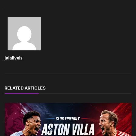
jalalivels
RELATED ARTICLES