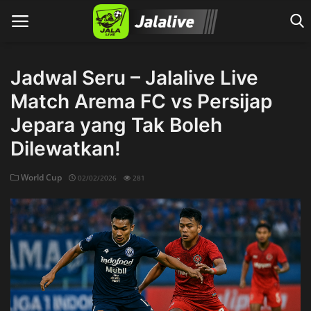
Jadwal Seru – Jalalive Live
Match Arema FC vs Persijap
Home
Jepara yang Tak Boleh
Dilewatkan!
World Cup
02/02/2026
281