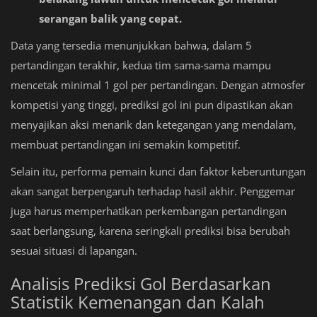
serangan balik yang cepat.
Data yang tersedia menunjukkan bahwa, dalam 5
pertandingan terakhir, kedua tim sama-sama mampu
mencetak minimal 1 gol per pertandingan. Dengan atmosfer
kompetisi yang tinggi, prediksi gol ini pun dipastikan akan
menyajikan aksi menarik dan ketegangan yang mendalam,
membuat pertandingan ini semakin kompetitif.
Selain itu, performa pemain kunci dan faktor keberuntungan
akan sangat berpengaruh terhadap hasil akhir. Penggemar
juga harus memperhatikan perkembangan pertandingan
saat berlangsung, karena seringkali prediksi bisa berubah
sesuai situasi di lapangan.
Analisis Prediksi Gol Berdasarkan
Statistik Kemenangan dan Kalah