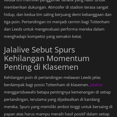
memberikan dukungan. Atmosfer di stadion terasa sangat
hidup, dan kedua tim saling berjuang demi kebanggaan dan
tiga poin. Pertandingan ini menjadi cermin bagi Tottenham
dan Leeds untuk mengevaluasi performa mereka dalam
menghadapi kompetisi yang semakin ketat.
Jalalive Sebut Spurs
Kehilangan Momentum
Penting di Klasemen
Kehilangan poin di pertandingan melawan Leeds jelas
berdampak bagi posisi Tottenham di klasemen.
Jalalive
menggarisbawahi betapa pentingnya kemenangan di setiap
pertandingan, terutama yang dijadwalkan di kandang
mereka. Spurs yang memiliki ambisi tinggi untuk bersaing di
papan atas harus mampu meraih hasil positif dalam setiap