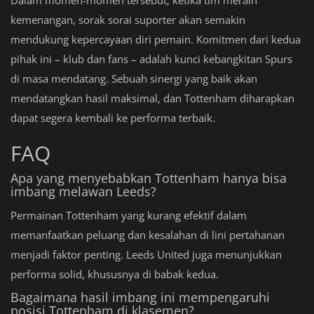
kemenangan, sorak sorai suporter akan semakin
mendukung kepercayaan diri pemain. Komitmen dari kedua
pihak ini – klub dan fans – adalah kunci kebangkitan Spurs
di masa mendatang. Sebuah sinergi yang baik akan
mendatangkan hasil maksimal, dan Tottenham diharapkan
dapat segera kembali ke performa terbaik.
FAQ
Apa yang menyebabkan Tottenham hanya bisa
imbang melawan Leeds?
Permainan Tottenham yang kurang efektif dalam
memanfaatkan peluang dan kesalahan di lini pertahanan
menjadi faktor penting. Leeds United juga menunjukkan
performa solid, khususnya di babak kedua.
Bagaimana hasil imbang ini mempengaruhi
posisi Tottenham di klasemen?