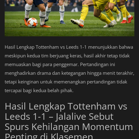
Hasil Lengkap Tottenham vs Leeds 1-1 menunjukkan bahwa
meskipun kedua tim berjuang keras, hasil akhir tetap tidak
memuaskan bagi para penggemar. Pertandingan ini
menghadirkan drama dan ketegangan hingga menit terakhir,
tetapi keinginan untuk memenangkan pertandingan tidak
tercapai bagi kedua belah pihak.
Hasil Lengkap Tottenham vs
Leeds 1-1 – Jalalive Sebut
Spurs Kehilangan Momentum
Penting di Klasemen