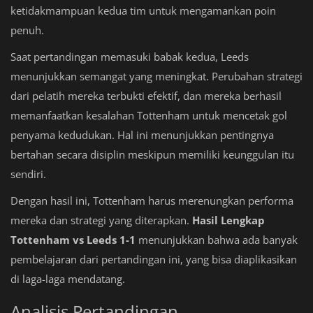
ketidakmampuan kedua tim untuk mengamankan poin
penuh.
Saat pertandingan memasuki babak kedua, Leeds
menunjukkan semangat yang meningkat. Perubahan strategi
dari pelatih mereka terbukti efektif, dan mereka berhasil
memanfaatkan kesalahan Tottenham untuk mencetak gol
penyama kedudukan. Hal ini menunjukkan pentingnya
bertahan secara disiplin meskipun memiliki keunggulan itu
sendiri.
Dengan hasil ini, Tottenham harus merenungkan performa
mereka dan strategi yang diterapkan.
Hasil Lengkap
Tottenham vs Leeds 1-1
menunjukkan bahwa ada banyak
pembelajaran dari pertandingan ini, yang bisa diaplikasikan
di laga-laga mendatang.
Analisis Pertandingan