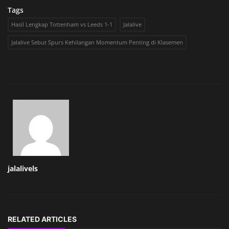
Tags
Hasil Lengkap Tottenham vs Leeds 1-1
Jalalive
Jalalive Sebut Spurs Kehilangan Momentum Penting di Klasemen
jalalivels
RELATED ARTICLES