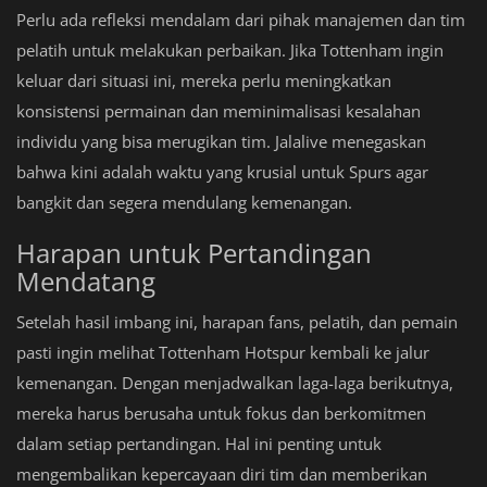
Perlu ada refleksi mendalam dari pihak manajemen dan tim
pelatih untuk melakukan perbaikan. Jika Tottenham ingin
keluar dari situasi ini, mereka perlu meningkatkan
konsistensi permainan dan meminimalisasi kesalahan
individu yang bisa merugikan tim. Jalalive menegaskan
bahwa kini adalah waktu yang krusial untuk Spurs agar
bangkit dan segera mendulang kemenangan.
Harapan untuk Pertandingan
Mendatang
Setelah hasil imbang ini, harapan fans, pelatih, dan pemain
pasti ingin melihat Tottenham Hotspur kembali ke jalur
kemenangan. Dengan menjadwalkan laga-laga berikutnya,
mereka harus berusaha untuk fokus dan berkomitmen
dalam setiap pertandingan. Hal ini penting untuk
mengembalikan kepercayaan diri tim dan memberikan