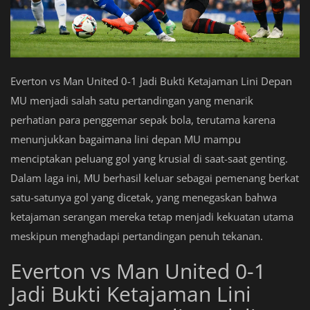
Everton vs Man United 0-1 Jadi Bukti Ketajaman Lini Depan
MU menjadi salah satu pertandingan yang menarik
perhatian para penggemar sepak bola, terutama karena
menunjukkan bagaimana lini depan MU mampu
menciptakan peluang gol yang krusial di saat-saat genting.
Dalam laga ini, MU berhasil keluar sebagai pemenang berkat
satu-satunya gol yang dicetak, yang menegaskan bahwa
ketajaman serangan mereka tetap menjadi kekuatan utama
meskipun menghadapi pertandingan penuh tekanan.
Everton vs Man United 0-1
Jadi Bukti Ketajaman Lini