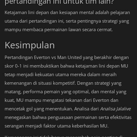
pertandingan ini untuk tim lain?
Ketajaman lini depan dan kesiapan mental adalah pelajaran
utama dari pertandingan ini, serta pentingnya strategi yang
mampu membaca permainan lawan secara cermat.
Kesimpulan
Pertandingan Everton vs Man United yang berakhir dengan
skor 0-1 ini membuktikan bahwa ketajaman lini depan MU
tetap menjadi kekuatan utama mereka dalam meraih
kemenangan di situasi kompetitif. Dengan strategi yang
matang, performa pemain yang optimal, dan mental yang
kuat, MU mampu mengatasi tekanan dari Everton dan
mencetak gol yang menentukan. Analisa dari
Analisa Jalalive
menegaskan bahwa penguasaan permainan serta efektivitas
serangan menjadi faktor utama keberhasilan MU.