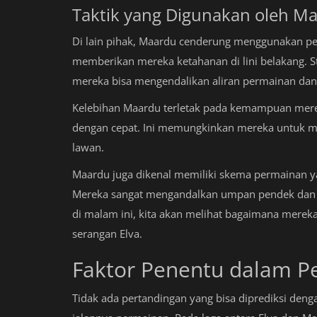
Taktik yang Digunakan oleh M
Di lain pihak, Maardu cenderung menggunakan pe
memberikan mereka ketahanan di lini belakang. St
mereka bisa mengendalikan aliran permainan da
Kelebihan Maardu terletak pada kemampuan mer
dengan cepat. Ini memungkinkan mereka untuk m
lawan.
Maardu juga dikenal memiliki skema permainan yan
Mereka sangat mengandalkan umpan pendek dan pe
di malam ini, kita akan melihat bagaimana mere
serangan Elva.
Faktor Penentu dalam P
Tidak ada pertandingan yang bisa diprediksi den