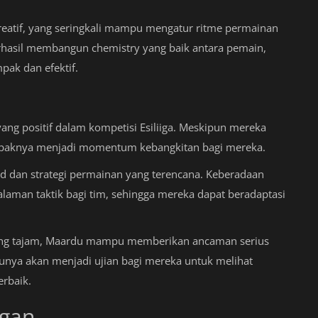
 kreatif, yang seringkali mampu mengatur ritme permainan
rhasil membangun chemistry yang baik antara pemain,
ak dan efektif.
 yang positif dalam kompetisi Esiliiga. Meskipun mereka
ampaknya menjadi momentum kebangkitan bagi mereka.
d dan strategi permainan yang terencana. Keberadaan
man taktik bagi tim, sehingga mereka dapat beradaptasi
yang tajam, Maardu mampu memberikan ancaman serius
tunya akan menjadi ujian bagi mereka untuk melihat
rbaik.
ngan