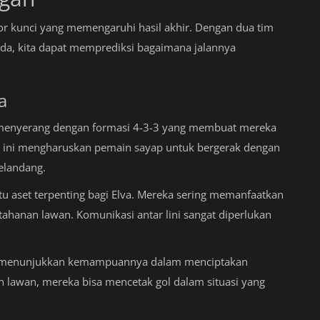
tor kunci yang memengaruhi hasil akhir. Dengan dua tim
eda, kita dapat memprediksi bagaimana jalannya
a
 menyerang dengan formasi 4-3-3 yang membuat mereka
n ini mengharuskan pemain sayap untuk bergerak dengan
elandang.
atu aset terpenting bagi Elva. Mereka sering memanfaatkan
hanan lawan. Komunikasi antar lini sangat diperlukan
Elva menunjukkan kemampuannya dalam menciptakan
 lawan, mereka bisa mencetak gol dalam situasi yang