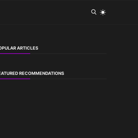
OPULAR ARTICLES
EATURED RECOMMENDATIONS