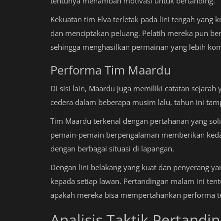
tentunya menambah motivasi untuk bertanding.
Kekuatan tim Elva terletak pada lini tengah yang
dan menciptakan peluang. Pelatih mereka pun be
sehingga menghasilkan permainan yang lebih komp
Performa Tim Maardu
Di sisi lain, Maardu juga memiliki catatan sejarah
cedera dalam beberapa musim lalu, tahun ini t
Tim Maardu terkenal dengan pertahanan yang soli
pemain-pemain berpengalaman memberikan kedala
dengan berbagai situasi di lapangan.
Dengan lini belakang yang kuat dan penyerang 
kepada setiap lawan. Pertandingan malam ini ten
apakah mereka bisa mempertahankan performa te
Analisis Taktik Pertandi