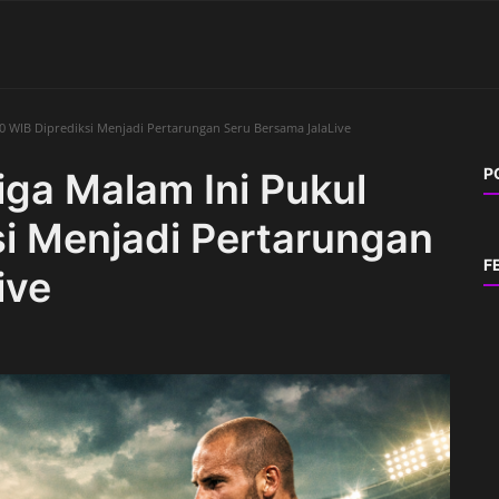
.00 WIB Diprediksi Menjadi Pertarungan Seru Bersama JalaLive
P
iiga Malam Ini Pukul
si Menjadi Pertarungan
F
ive