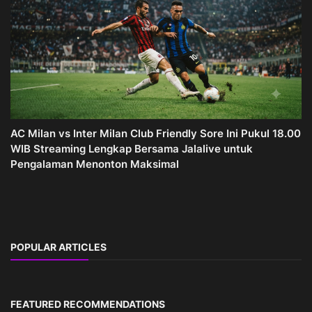
AC Milan vs Inter Milan Club Friendly Sore Ini Pukul 18.00
WIB Streaming Lengkap Bersama Jalalive untuk
Pengalaman Menonton Maksimal
POPULAR ARTICLES
FEATURED RECOMMENDATIONS