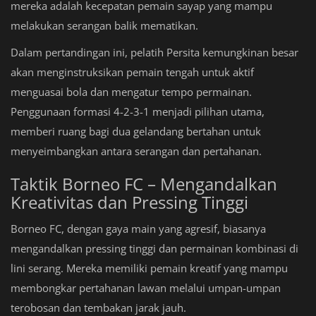
mereka adalah kecepatan pemain sayap yang mampu
melakukan serangan balik mematikan.
Dalam pertandingan ini, pelatih Persita kemungkinan besar
akan menginstruksikan pemain tengah untuk aktif
menguasai bola dan mengatur tempo permainan.
Penggunaan formasi 4-2-3-1 menjadi pilihan utama,
memberi ruang bagi dua gelandang bertahan untuk
menyeimbangkan antara serangan dan pertahanan.
Taktik Borneo FC – Mengandalkan
Kreativitas dan Pressing Tinggi
Borneo FC, dengan gaya main yang agresif, biasanya
mengandalkan pressing tinggi dan permainan kombinasi di
lini serang. Mereka memiliki pemain kreatif yang mampu
membongkar pertahanan lawan melalui umpan-umpan
terobosan dan tembakan jarak jauh.