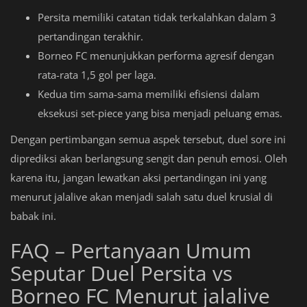
Persita memiliki catatan tidak terkalahkan dalam 3
pertandingan terakhir.
Borneo FC menunjukkan performa agresif dengan
rata-rata 1,5 gol per laga.
Kedua tim sama-sama memiliki efisiensi dalam
eksekusi set-piece yang bisa menjadi peluang emas.
Dengan pertimbangan semua aspek tersebut, duel sore ini
diprediksi akan berlangsung sengit dan penuh emosi. Oleh
karena itu, jangan lewatkan aksi pertandingan ini yang
menurut jalalive akan menjadi salah satu duel krusial di
babak ini.
FAQ – Pertanyaan Umum
Seputar Duel Persita vs
Borneo FC Menurut jalalive