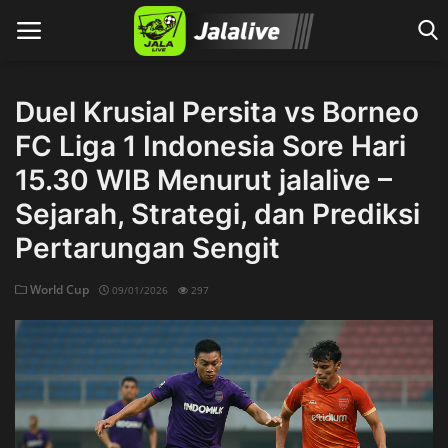
Duel Krusial Persita vs Borneo
FC Liga 1 Indonesia Sore Hari
Home
15.30 WIB Menurut jalalive –
Sejarah, Strategi, dan Prediksi
Pertarungan Sengit
World Cup
09/01/2026
297