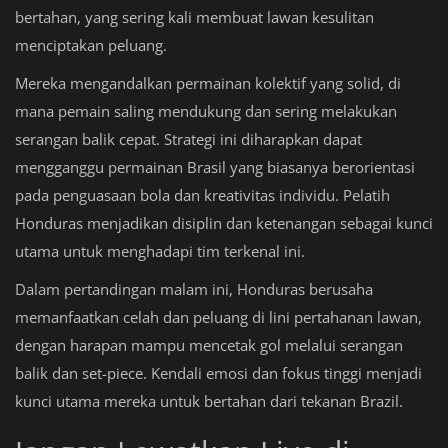
bertahan, yang sering kali membuat lawan kesulitan
menciptakan peluang.
Mereka mengandalkan permainan kolektif yang solid, di
mana pemain saling mendukung dan sering melakukan
serangan balik cepat. Strategi ini diharapkan dapat
mengganggu permainan Brasil yang biasanya berorientasi
pada penguasaan bola dan kreativitas individu. Pelatih
Honduras menjadikan disiplin dan ketenangan sebagai kunci
utama untuk menghadapi tim terkenal ini.
Dalam pertandingan malam ini, Honduras berusaha
memanfaatkan celah dan peluang di lini pertahanan lawan,
dengan harapan mampu mencetak gol melalui serangan
balik dan set-piece. Kendali emosi dan fokus tinggi menjadi
kunci utama mereka untuk bertahan dari tekanan Brazil.