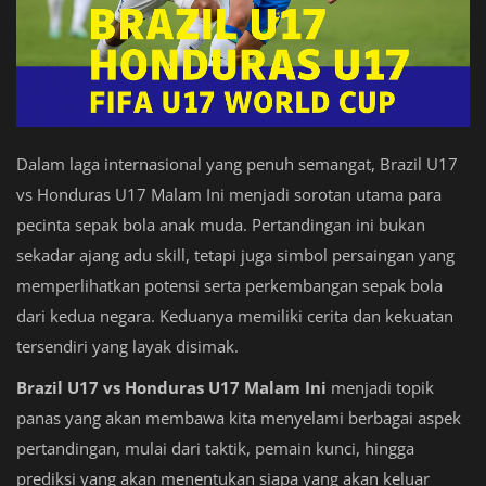
Dalam laga internasional yang penuh semangat, Brazil U17
vs Honduras U17 Malam Ini menjadi sorotan utama para
pecinta sepak bola anak muda. Pertandingan ini bukan
sekadar ajang adu skill, tetapi juga simbol persaingan yang
memperlihatkan potensi serta perkembangan sepak bola
dari kedua negara. Keduanya memiliki cerita dan kekuatan
tersendiri yang layak disimak.
Brazil U17 vs Honduras U17 Malam Ini
menjadi topik
panas yang akan membawa kita menyelami berbagai aspek
pertandingan, mulai dari taktik, pemain kunci, hingga
prediksi yang akan menentukan siapa yang akan keluar