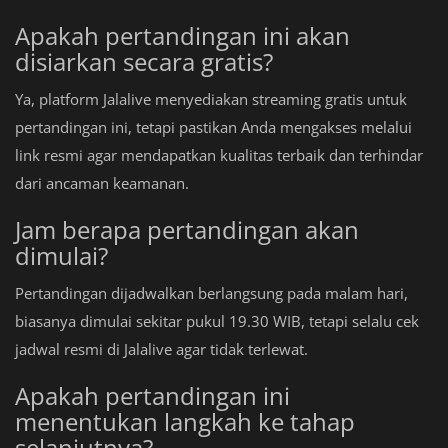
Apakah pertandingan ini akan
disiarkan secara gratis?
Ya, platform Jalalive menyediakan streaming gratis untuk
pertandingan ini, tetapi pastikan Anda mengakses melalui
link resmi agar mendapatkan kualitas terbaik dan terhindar
dari ancaman keamanan.
Jam berapa pertandingan akan
dimulai?
Pertandingan dijadwalkan berlangsung pada malam hari,
biasanya dimulai sekitar pukul 19.30 WIB, tetapi selalu cek
jadwal resmi di Jalalive agar tidak terlewat.
Apakah pertandingan ini
menentukan langkah ke tahap
selanjutnya?