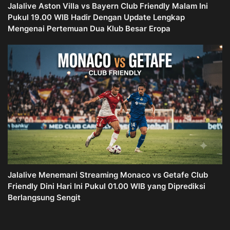
Jalalive Aston Villa vs Bayern Club Friendly Malam Ini
Pukul 19.00 WIB Hadir Dengan Update Lengkap
Mengenai Pertemuan Dua Klub Besar Eropa
Jalalive Menemani Streaming Monaco vs Getafe Club
Friendly Dini Hari Ini Pukul 01.00 WIB yang Diprediksi
Berlangsung Sengit