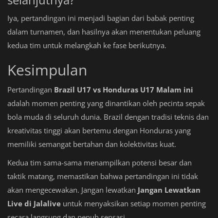
Iya, pertandingan ini menjadi bagian dari babak penting
dalam turnamen, dan hasilnya akan menentukan peluang
kedua tim untuk melangkah ke fase berikutnya.
Kesimpulan
Pertandingan
Brazil U17 vs Honduras U17 Malam ini
adalah momen penting yang dinantikan oleh pecinta sepak
bola muda di seluruh dunia. Brazil dengan tradisi teknis dan
kreativitas tinggi akan bertemu dengan Honduras yang
memiliki semangat bertahan dan kolektivitas kuat.
Kedua tim sama-sama menampilkan potensi besar dan
taktik matang, memastikan bahwa pertandingan ini tidak
akan mengecewakan. Jangan lewatkan
Jangan Lewatkan
Live di Jalalive
untuk menyaksikan setiap momen penting
secara langsung dan penuh sensasi.