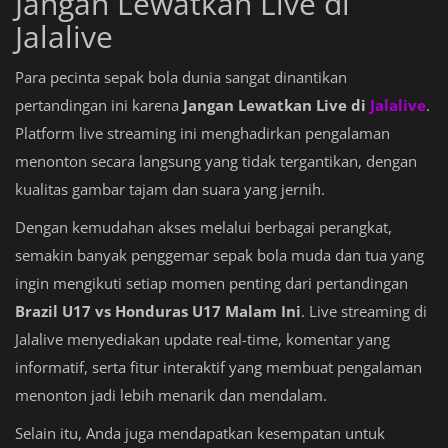
Jangan Lewatkan Live di
Jalalive
Para pecinta sepak bola dunia sangat dinantikan
pertandingan ini karena
Jangan Lewatkan Live di
Jalalive
.
Platform live streaming ini menghadirkan pengalaman
menonton secara langsung yang tidak tergantikan, dengan
kualitas gambar tajam dan suara yang jernih.
Dengan kemudahan akses melalui berbagai perangkat,
semakin banyak penggemar sepak bola muda dan tua yang
ingin mengikuti setiap momen penting dari pertandingan
Brazil U17 vs Honduras U17 Malam Ini
. Live streaming di
Jalalive menyediakan update real-time, komentar yang
informatif, serta fitur interaktif yang membuat pengalaman
menonton jadi lebih menarik dan mendalam.
Selain itu, Anda juga mendapatkan kesempatan untuk