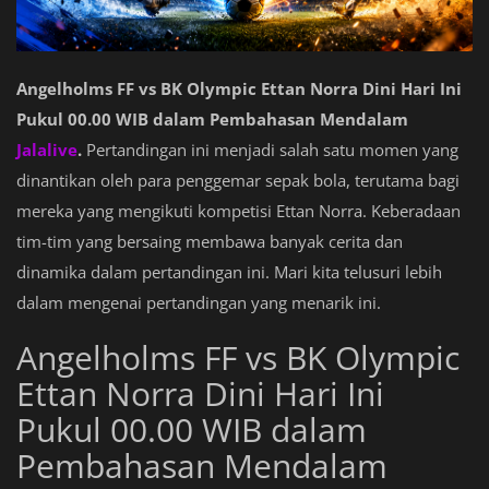
Angelholms FF vs BK Olympic Ettan Norra Dini Hari Ini
Pukul 00.00 WIB dalam Pembahasan Mendalam
Jalalive
.
Pertandingan ini menjadi salah satu momen yang
dinantikan oleh para penggemar sepak bola, terutama bagi
mereka yang mengikuti kompetisi Ettan Norra. Keberadaan
tim-tim yang bersaing membawa banyak cerita dan
dinamika dalam pertandingan ini. Mari kita telusuri lebih
dalam mengenai pertandingan yang menarik ini.
Angelholms FF vs BK Olympic
Ettan Norra Dini Hari Ini
Pukul 00.00 WIB dalam
Pembahasan Mendalam