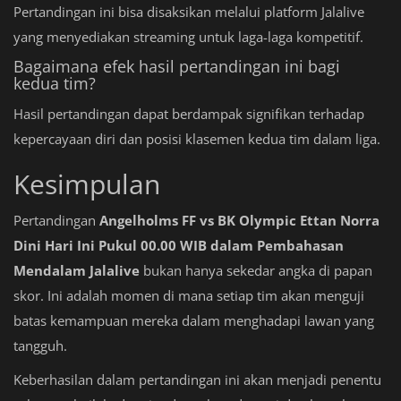
Pertandingan ini bisa disaksikan melalui platform Jalalive
yang menyediakan streaming untuk laga-laga kompetitif.
Bagaimana efek hasil pertandingan ini bagi
kedua tim?
Hasil pertandingan dapat berdampak signifikan terhadap
kepercayaan diri dan posisi klasemen kedua tim dalam liga.
Kesimpulan
Pertandingan
Angelholms FF vs BK Olympic Ettan Norra
Dini Hari Ini Pukul 00.00 WIB dalam Pembahasan
Mendalam Jalalive
bukan hanya sekedar angka di papan
skor. Ini adalah momen di mana setiap tim akan menguji
batas kemampuan mereka dalam menghadapi lawan yang
tangguh.
Keberhasilan dalam pertandingan ini akan menjadi penentu