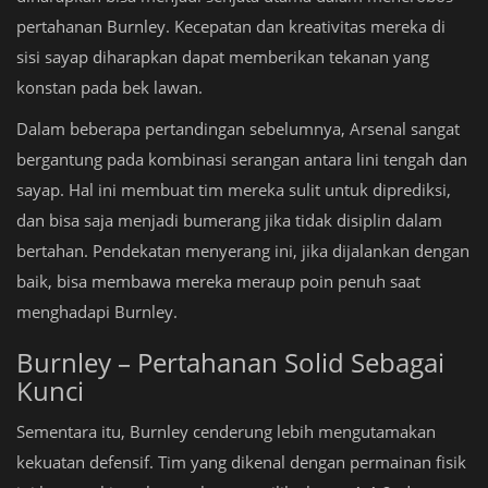
pertahanan Burnley. Kecepatan dan kreativitas mereka di
sisi sayap diharapkan dapat memberikan tekanan yang
konstan pada bek lawan.
Dalam beberapa pertandingan sebelumnya, Arsenal sangat
bergantung pada kombinasi serangan antara lini tengah dan
sayap. Hal ini membuat tim mereka sulit untuk diprediksi,
dan bisa saja menjadi bumerang jika tidak disiplin dalam
bertahan. Pendekatan menyerang ini, jika dijalankan dengan
baik, bisa membawa mereka meraup poin penuh saat
menghadapi Burnley.
Burnley – Pertahanan Solid Sebagai
Kunci
Sementara itu, Burnley cenderung lebih mengutamakan
kekuatan defensif. Tim yang dikenal dengan permainan fisik