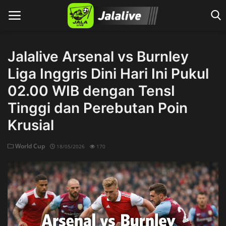
Jalalive Arsenal vs Burnley
Liga Inggris Dini Hari Ini Pukul
Home
02.00 WIB dengan TensI
Tinggi dan Perebutan Poin
Krusial
World Cup
18/05/2026
170