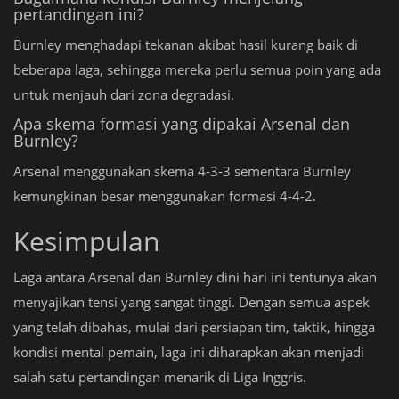
pertandingan ini?
Burnley menghadapi tekanan akibat hasil kurang baik di
beberapa laga, sehingga mereka perlu semua poin yang ada
untuk menjauh dari zona degradasi.
Apa skema formasi yang dipakai Arsenal dan
Burnley?
Arsenal menggunakan skema 4-3-3 sementara Burnley
kemungkinan besar menggunakan formasi 4-4-2.
Kesimpulan
Laga antara Arsenal dan Burnley dini hari ini tentunya akan
menyajikan tensi yang sangat tinggi. Dengan semua aspek
yang telah dibahas, mulai dari persiapan tim, taktik, hingga
kondisi mental pemain, laga ini diharapkan akan menjadi
salah satu pertandingan menarik di Liga Inggris.