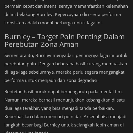
bermain cepat dan intens, seraya memanfaatkan kelemahan
di lini belakang Burnley. Kepercayaan diri serta performa
konsisten adalah modal berharga untuk laga ini.
Burnley – Target Poin Penting Dalam
Perebutan Zona Aman
Sementara itu, Burnley menyadari pentingnya laga ini untuk
perebutan poin. Dengan beberapa hasil kurang memuaskan
di laga-laga sebelumnya, mereka perlu segera mengangkat
performa untuk menjauh dari zona degradasi.
Rentetan hasil buruk dapat berpengaruh pada mental tim.
Namun, mereka berhasil menunjukkan kebangkitan di satu
dua laga terakhir, yang bisa menjadi tanda perbaikan.
Keberhasilan dalam mencuri poin dari Arsenal bisa menjadi
langkah besar bagi Burnley untuk selangkah lebih aman di
klasemen Liga Inggris.