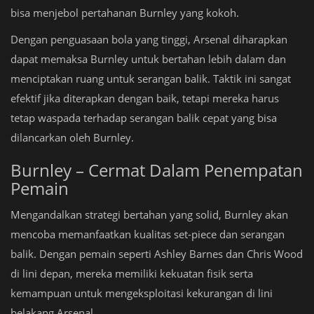
bisa menjebol pertahanan Burnley yang kokoh.
Dengan penguasaan bola yang tinggi, Arsenal diharapkan
dapat memaksa Burnley untuk bertahan lebih dalam dan
menciptakan ruang untuk serangan balik. Taktik ini sangat
efektif jika diterapkan dengan baik, tetapi mereka harus
tetap waspada terhadap serangan balik cepat yang bisa
dilancarkan oleh Burnley.
Burnley – Cermat Dalam Penempatan
Pemain
Mengandalkan strategi bertahan yang solid, Burnley akan
mencoba memanfaatkan kualitas set-piece dan serangan
balik. Dengan pemain seperti Ashley Barnes dan Chris Wood
di lini depan, mereka memiliki kekuatan fisik serta
kemampuan untuk mengeksploitasi kekurangan di lini
belakang Arsenal.