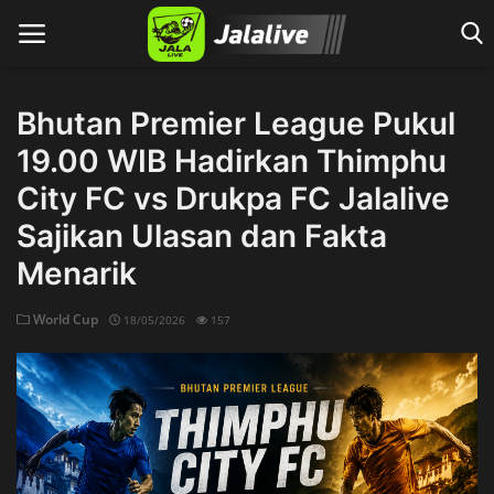
Bhutan Premier League Pukul
19.00 WIB Hadirkan Thimphu
Home
City FC vs Drukpa FC Jalalive
Sajikan Ulasan dan Fakta
Menarik
World Cup
18/05/2026
157