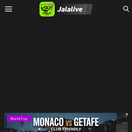
Home
World Cup