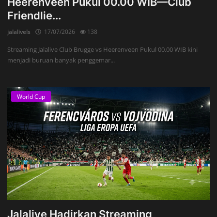
Heerenveen Pukul 00.00 WIB—Club
Friendlie...
jalalivels
17/07/2026
138
Streaming Jalalive Club Brugge vs Heerenveen Pukul 00.00 WIB kini
menjadi buruan banyak penggemar...
World Cup
Jalalive Hadirkan Streaming