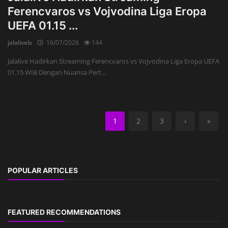
Ferencvaros vs Vojvodina Liga Eropa
UEFA 01.15 ...
jalalivels
16/07/2026
144
Jalalive Hadirkan Streaming Ferencvaros vs Vojvodina Liga Eropa UEFA
01.15 WIB Dengan Nuansa Pert...
1
2
3
›
»
POPULAR ARTICLES
FEATURED RECOMMENDATIONS