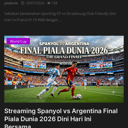
jalalivels
20/07/2026
138
Saksikan kemeriahan Sporting CP vs Strasbourg Club Friendly Dini
Hari Ini Pukul 01.15 WIB dengan ...
World Cup
Streaming Spanyol vs Argentina Final
Piala Dunia 2026 Dini Hari Ini
Bersama...